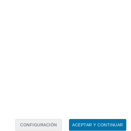
Calendario lunar
Lun
Mar
Mié
Jue
Vie
Sáb
Dom
6
7
8
9
10
11
12
13
14
15
16
17
18
19
CONFIGURACIÓN
ACEPTAR Y CONTINUAR