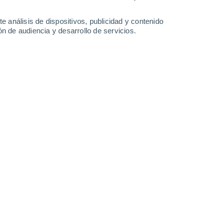
1 l/m²
0.4 l/m²
0.2 l/m²
30°
/
19°
30°
/
18°
30°
/
17°
29°
/
18°
e análisis de dispositivos, publicidad y contenido
n de audiencia y desarrollo de servicios.
-
19
km/h
12
-
22
km/h
8
-
20
km/h
16
-
36
km/h
Suroeste
2 Bajo
9°
3
-
16 km/h
FPS:
no
Norte
1 Bajo
2°
1
-
11 km/h
FPS:
no
 nuboso
Noreste
0 Bajo
1°
3
-
8 km/h
FPS:
no
s
Noreste
0 Bajo
1°
1
-
6 km/h
FPS:
no