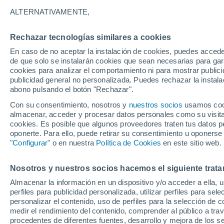
23°
ALTERNATIVAMENTE,
Rechazar tecnologías similares a cookies
Noreste
En caso de no aceptar la instalación de cookies, puedes acced
Sensación de 21°
3
-
8 km/h
de que solo se instalarán cookies que sean necesarias para garan
cookies para analizar el comportamiento ni para mostrar publici
publicidad general no personalizada. Puedes rechazar la instala
abono pulsando el botón "Rechazar".
Previsión para el eclipse
Samuel Biener avisa de posibles tormentas y
Con su consentimiento, nosotros y
nuestros socios
usamos cooki
un domo de calor en España
almacenar, acceder y procesar datos personales como su visita e
cookies. Es posible que algunos proveedores traten tus datos pe
El Tiempo 1 - 7 días
Por horas
Actualidad
Mapa de
oponerte. Para ello, puede retirar su consentimiento u oponerse
"Configurar"
o en nuestra
Política de Cookies
en este sitio web.
Nosotros y nuestros socios hacemos el siguiente trata
Mañana
Sábado
D
Hoy
Almacenar la información en un dispositivo y/o acceder a ella, 
7 Ago
8 Ago
6 Ago
perfiles para publicidad personalizada, utilizar perfiles para sele
personalizar el contenido, uso de perfiles para la selección de c
medir el rendimiento del contenido, comprender al público a tra
procedentes de diferentes fuentes, desarrollo y mejora de los se
50%
50%
90%