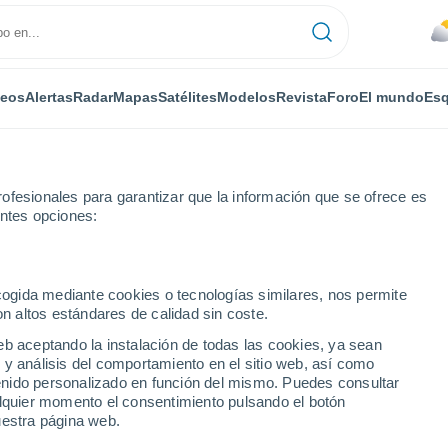
deos
Alertas
Radar
Mapas
Satélites
Modelos
Revista
Foro
El mundo
Esq
ofesionales para garantizar que la información que se ofrece es
entes opciones:
ecogida mediante cookies o tecnologías similares, nos permite
on altos estándares de calidad sin coste.
eb aceptando la instalación de todas las cookies, ya sean
 y análisis del comportamiento en el sitio web, así como
...
ntenido personalizado en función del mismo. Puedes consultar
alquier momento el consentimiento pulsando el botón
Por horas
uestra página web.
Se esperan bancos de niebla en
las próximas horas