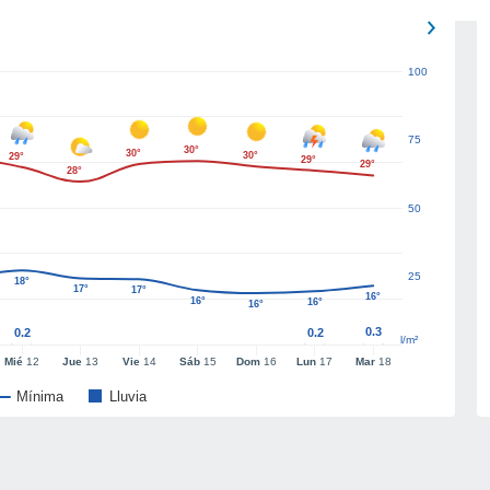
100
75
30°
30°
30°
29°
29°
29°
28°
50
25
18°
17°
17°
16°
16°
16°
16°
0.3
0.2
0.2
l/m²
Mié
12
Jue
13
Vie
14
Sáb
15
Dom
16
Lun
17
Mar
18
Mínima
Lluvia