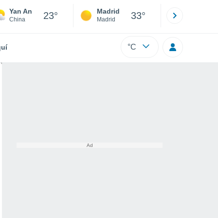
Yan An
Madrid
Barcelona
23°
33°
China
Madrid
Barcelona
°C
uí