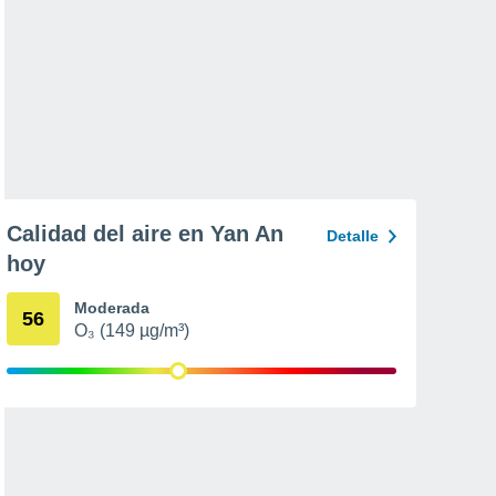
Calidad del aire en Yan An
Detalle
hoy
Moderada
56
O₃ (149 µg/m³)