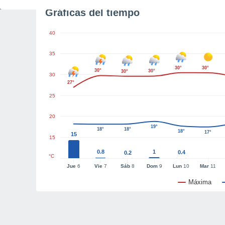
Gráficas del tiempo
40
35
30°
30°
30°
30°
30°
30
27°
25
20
19°
18°
18°
18°
17°
15
15
0.8
1
0.4
0.2
°C
Jue
6
Vie
7
Sáb
8
Dom
9
Lun
10
Mar
11
Máxima