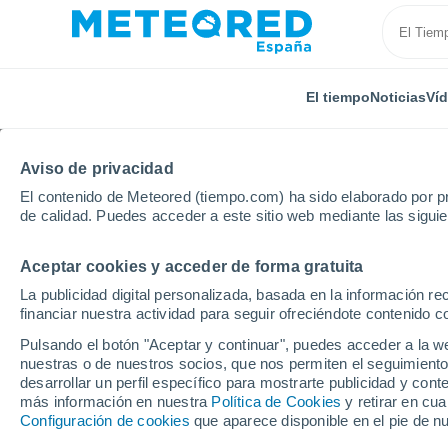
El tiempo
Noticias
Ví
Aviso de privacidad
El contenido de Meteored (tiempo.com) ha sido elaborado por pr
de calidad. Puedes acceder a este sitio web mediante las sigui
Aceptar cookies y acceder de forma gratuita
Inicio
China
Yan An
La publicidad digital personalizada, basada en la información r
financiar nuestra actividad para seguir ofreciéndote contenido c
El Tiempo en Yan An
Pulsando el botón "Aceptar y continuar", puedes acceder a la w
nuestras o de nuestros socios, que nos permiten el seguimiento
19:17
Jueves
desarrollar un perfil específico para mostrarte publicidad y co
más información en nuestra
Política de Cookies
y retirar en cu
Configuración de cookies
que aparece disponible en el pie de n
Parcialmente nuboso