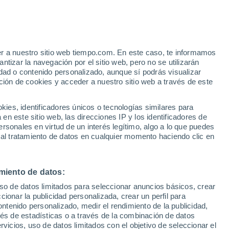
Huracán
Dolphin A 2.378 kms de distancia
er a nuestro sitio web tiempo.com. En este caso, te informamos
tizar la navegación por el sitio web, pero no se utilizarán
dad o contenido personalizado, aunque sí podrás visualizar
ción de cookies y acceder a nuestro sitio web a través de este
 de
es, identificadores únicos o tecnologías similares para
n este sitio web, las direcciones IP y los identificadores de
rsonales en virtud de un interés legítimo, algo a lo que puedes
 lluvia
Radar de lluvia
Satélites
Modelos
 al tratamiento de datos en cualquier momento haciendo clic en
miento de datos:
omingo
Lunes
Martes
Miércoles
uso de datos limitados para seleccionar anuncios básicos, crear
9 Ago
10 Ago
11 Ago
12 Ago
ccionar la publicidad personalizada, crear un perfil para
ontenido personalizado, medir el rendimiento de la publicidad,
vés de estadísticas o a través de la combinación de datos
rvicios, uso de datos limitados con el objetivo de seleccionar el
80%
40%
40%