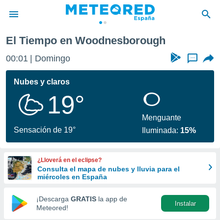
El Tiempo en Woodnesborough
privacidad
00:01
Domingo
...
o de
tiempo.com)
borado por
Nubes y claros
es para
19°
ue la
 que se
e calidad.
Menguante
eder a este
Sensación de 19°
Iluminada:
15%
ediante las
opciones:
¿Lloverá en el eclipse?
ookies y
Consulta el mapa de nubes y lluvia para el
e forma
miércoles en España
d digital
¡Descarga
GRATIS
la app de
Instalar
ada, basada
Meteored!
mación