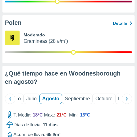
 seleccionar
o.
calización
precisa e
Polen
Detalle
ión mediante
Moderado
, publicidad
Gramíneas (28 #/m³)
dos,
 publicidad
,
ón de
¿Qué tiempo hace en Woodnesborough
 desarrollo
s.
en
agosto
?
tros 1199
ios
yo
Junio
Julio
Agosto
Septiembre
Octubre
Noviemb
T. Media:
18°C
Max.:
21°C
Min:
15°C
Días de lluvia:
11
días
Acum. de lluvia:
65 l/m²