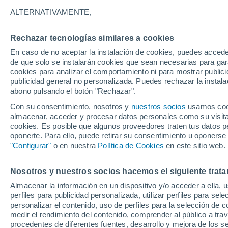
22°
ALTERNATIVAMENTE,
Rechazar tecnologías similares a cookies
Norte
En caso de no aceptar la instalación de cookies, puedes acced
Sensación de 22°
7
-
21 km/
de que solo se instalarán cookies que sean necesarias para garan
cookies para analizar el comportamiento ni para mostrar publici
publicidad general no personalizada. Puedes rechazar la instala
abono pulsando el botón "Rechazar".
Llega una vaguada
Este fin de semana dejará tormentas con lluv
Con su consentimiento, nosotros y
nuestros socios
usamos cooki
fuertes y granizo en España
almacenar, acceder y procesar datos personales como su visita e
cookies. Es posible que algunos proveedores traten tus datos pe
El Tiempo 1 - 7 días
Por horas
Actualidad
Mapa d
oponerte. Para ello, puede retirar su consentimiento u oponerse
"Configurar"
o en nuestra
Política de Cookies
en este sitio web.
Nosotros y nuestros socios hacemos el siguiente trata
Mañana
Lunes
Hoy
Almacenar la información en un dispositivo y/o acceder a ella, 
9 Ago
10 Ago
8 Ago
perfiles para publicidad personalizada, utilizar perfiles para sele
personalizar el contenido, uso de perfiles para la selección de c
medir el rendimiento del contenido, comprender al público a tra
procedentes de diferentes fuentes, desarrollo y mejora de los se