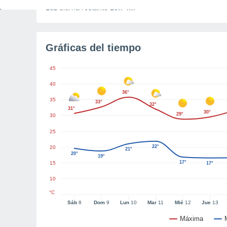
Luz diurna restante
13h 4m
Gráficas del tiempo
45
40
36°
35
33°
32°
31°
30°
29°
30
25
22°
20
21°
20°
19°
17°
15
17°
10
°C
Sáb
8
Dom
9
Lun
10
Mar
11
Mié
12
Jue
13
Máxima