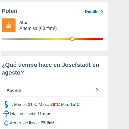
Polen
Detalle
Alto
Artemisa (68 #/m³)
¿Qué tiempo hace en Josefstadt en
agosto
?
Agosto
T. Media:
21°C
Max.:
26°C
Min:
15°C
Días de lluvia:
11
días
Acum. de lluvia:
75 l/m²