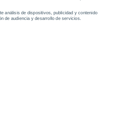
32°
/
22°
29°
/
17°
30°
/
17°
32°
/
17°
e análisis de dispositivos, publicidad y contenido
n de audiencia y desarrollo de servicios.
-
46
km/h
11
-
32
km/h
7
-
22
km/h
9
-
30
km/h
osto
Norte
1 Bajo
7
-
21 km/h
FPS:
no
Noreste
2 Bajo
7
-
22 km/h
FPS:
no
Noreste
3 Medio
7
-
23 km/h
FPS:
6-10
Noreste
5 Medio
8
-
25 km/h
FPS:
6-10