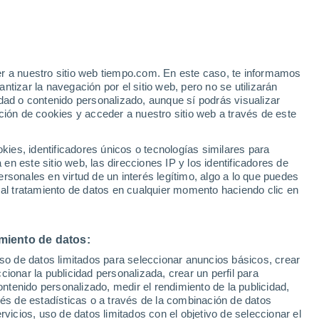
er a nuestro sitio web tiempo.com. En este caso, te informamos
h
tizar la navegación por el sitio web, pero no se utilizarán
dad o contenido personalizado, aunque sí podrás visualizar
ción de cookies y acceder a nuestro sitio web a través de este
ias
es, identificadores únicos o tecnologías similares para
n este sitio web, las direcciones IP y los identificadores de
rsonales en virtud de un interés legítimo, algo a lo que puedes
e nubosidad
Radar de lluvia
Satélites
Modelos
 al tratamiento de datos en cualquier momento haciendo clic en
miento de datos:
Martes
Miércoles
Jueves
Viernes
uso de datos limitados para seleccionar anuncios básicos, crear
11 Ago
12 Ago
13 Ago
14 Ago
ccionar la publicidad personalizada, crear un perfil para
ontenido personalizado, medir el rendimiento de la publicidad,
vés de estadísticas o a través de la combinación de datos
rvicios, uso de datos limitados con el objetivo de seleccionar el