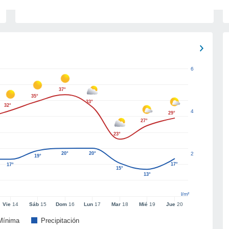
6
37°
35°
33°
32°
4
29°
27°
23°
20°
20°
2
19°
17°
17°
15°
13°
l/m²
Vie
14
Sáb
15
Dom
16
Lun
17
Mar
18
Mié
19
Jue
20
Mínima
Precipitación