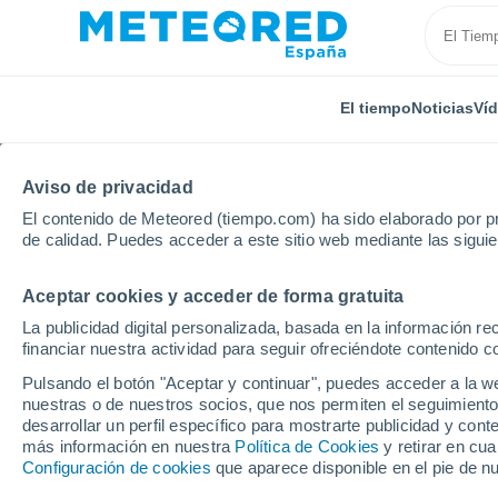
El tiempo
Noticias
Ví
Aviso de privacidad
El contenido de Meteored (tiempo.com) ha sido elaborado por pr
de calidad. Puedes acceder a este sitio web mediante las sigui
Aceptar cookies y acceder de forma gratuita
Inicio
Austria
Land de Viena
Josefstadt
La publicidad digital personalizada, basada en la información r
financiar nuestra actividad para seguir ofreciéndote contenido c
El Tiempo en Josefstad
Pulsando el botón "Aceptar y continuar", puedes acceder a la w
nuestras o de nuestros socios, que nos permiten el seguimiento
07:51
Sábado
desarrollar un perfil específico para mostrarte publicidad y co
más información en nuestra
Política de Cookies
y retirar en cu
Configuración de cookies
que aparece disponible en el pie de n
Soleado