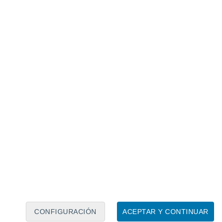
Calendario lunar
Lun
Mar
Mié
Jue
Vie
Sáb
Dom
8
9
10
11
12
13
14
15
16
17
18
19
20
21
CONFIGURACIÓN
ACEPTAR Y CONTINUAR