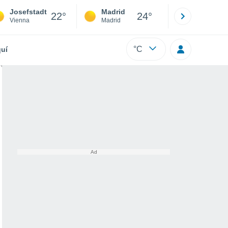
Josefstadt
Madrid
Barcelona
22°
24°
Vienna
Madrid
Barcelona
°C
uí