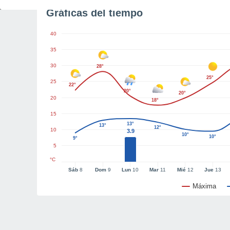
Gráficas del tiempo
40
35
30
28°
25°
25
22°
20°
20°
20
18°
15
13°
13°
12°
10
3.9
10°
10°
9°
5
°C
Sáb
8
Dom
9
Lun
10
Mar
11
Mié
12
Jue
13
Máxima