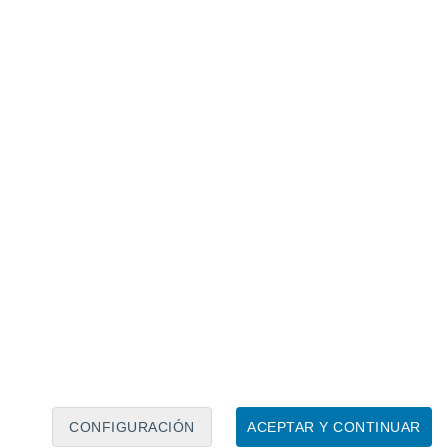
Calendario lunar
Lun
Mar
Mié
Jue
Vie
Sáb
Dom
8
9
10
11
12
13
14
15
16
17
18
19
20
21
CONFIGURACIÓN
ACEPTAR Y CONTINUAR