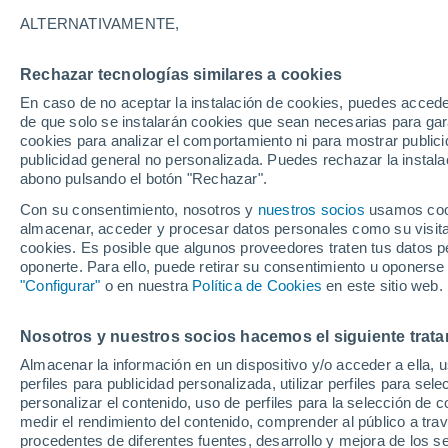
21°
ALTERNATIVAMENTE,
Rechazar tecnologías similares a cookies
Sureste
En caso de no aceptar la instalación de cookies, puedes acced
Sensación de 21°
8
-
17 km/
de que solo se instalarán cookies que sean necesarias para garan
cookies para analizar el comportamiento ni para mostrar publici
publicidad general no personalizada. Puedes rechazar la instala
abono pulsando el botón "Rechazar".
Tormentas muy fuertes
Dejarán lluvias muy intensas, reventones y
Con su consentimiento, nosotros y
nuestros socios
usamos cooki
pedrisco en las comunidades del norte
almacenar, acceder y procesar datos personales como su visita e
cookies. Es posible que algunos proveedores traten tus datos pe
El Tiempo 1 - 7 días
Por horas
Actualidad
Mapa d
oponerte. Para ello, puede retirar su consentimiento u oponerse
"Configurar"
o en nuestra
Política de Cookies
en este sitio web.
Nosotros y nuestros socios hacemos el siguiente trata
Mañana
Lunes
Hoy
Almacenar la información en un dispositivo y/o acceder a ella, 
9 Ago
10 Ago
8 Ago
perfiles para publicidad personalizada, utilizar perfiles para sele
personalizar el contenido, uso de perfiles para la selección de c
medir el rendimiento del contenido, comprender al público a tra
procedentes de diferentes fuentes, desarrollo y mejora de los se
90%