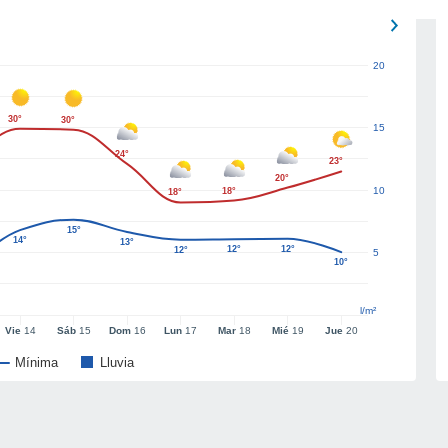
20
30°
30°
15
24°
23°
20°
10
18°
18°
15°
14°
13°
12°
12°
12°
5
10°
l/m²
Vie
14
Sáb
15
Dom
16
Lun
17
Mar
18
Mié
19
Jue
20
Mínima
Lluvia