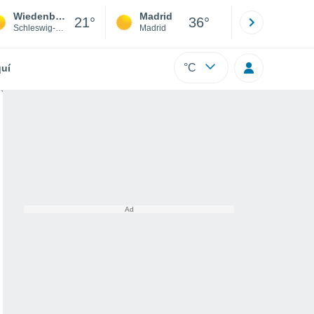
Wiedenborstel
Madrid
Barcelona
21°
36°
Schleswig-Holstein
Madrid
Barcelona
°C
uí