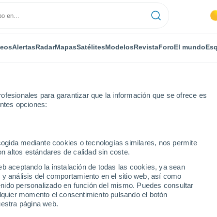
deos
Alertas
Radar
Mapas
Satélites
Modelos
Revista
Foro
El mundo
Esq
ofesionales para garantizar que la información que se ofrece es
entes opciones:
el
ecogida mediante cookies o tecnologías similares, nos permite
on altos estándares de calidad sin coste.
rstel
eb aceptando la instalación de todas las cookies, ya sean
 y análisis del comportamiento en el sitio web, así como
...
ntenido personalizado en función del mismo. Puedes consultar
alquier momento el consentimiento pulsando el botón
Por horas
uestra página web.
Intervalos nubosos en las
próximas horas