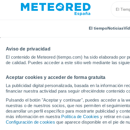
El tiempo
Noticias
Ví
Aviso de privacidad
El contenido de Meteored (tiempo.com) ha sido elaborado por pr
de calidad. Puedes acceder a este sitio web mediante las sigui
Aceptar cookies y acceder de forma gratuita
Inicio
Alemania
Schleswig-Holstein
Wiedenborst
La publicidad digital personalizada, basada en la información r
financiar nuestra actividad para seguir ofreciéndote contenido c
El Tiempo en Wiedenbo
Pulsando el botón "Aceptar y continuar", puedes acceder a la w
nuestras o de nuestros socios, que nos permiten el seguimiento
18:43
Sábado
desarrollar un perfil específico para mostrarte publicidad y co
más información en nuestra
Política de Cookies
y retirar en cu
Configuración de cookies
que aparece disponible en el pie de n
Soleado