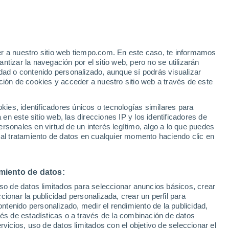
Suben las temperaturas
Durante el dia de mañana
er a nuestro sitio web tiempo.com. En este caso, te informamos
h
tizar la navegación por el sitio web, pero no se utilizarán
dad o contenido personalizado, aunque sí podrás visualizar
ción de cookies y acceder a nuestro sitio web a través de este
es, identificadores únicos o tecnologías similares para
n este sitio web, las direcciones IP y los identificadores de
rsonales en virtud de un interés legítimo, algo a lo que puedes
e nubosidad
Radar de lluvia
Satélites
Modelos
 al tratamiento de datos en cualquier momento haciendo clic en
miento de datos:
Martes
Miércoles
Jueves
Viernes
uso de datos limitados para seleccionar anuncios básicos, crear
11 Ago
12 Ago
13 Ago
14 Ago
ccionar la publicidad personalizada, crear un perfil para
ontenido personalizado, medir el rendimiento de la publicidad,
vés de estadísticas o a través de la combinación de datos
rvicios, uso de datos limitados con el objetivo de seleccionar el