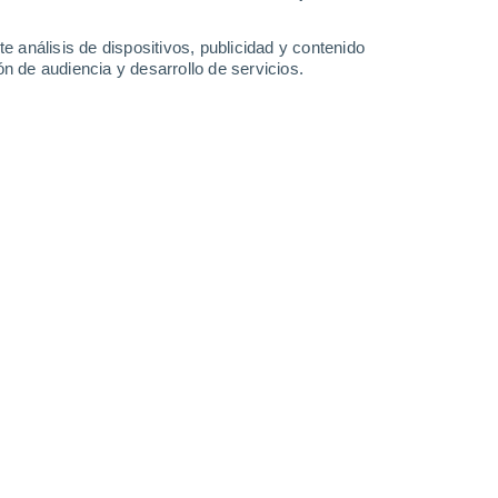
18°
/
12°
20°
/
10°
25°
/
10°
30°
/
14°
e análisis de dispositivos, publicidad y contenido
n de audiencia y desarrollo de servicios.
-
39
km/h
8
-
18
km/h
13
-
27
km/h
12
-
24
km/h
e agosto
s
Sur
2 Bajo
°
8
-
18 km/h
FPS:
no
Sureste
1 Bajo
°
8
-
18 km/h
FPS:
no
Sureste
1 Bajo
°
8
-
17 km/h
FPS:
no
s
Sureste
0 Bajo
°
7
-
15 km/h
FPS:
no