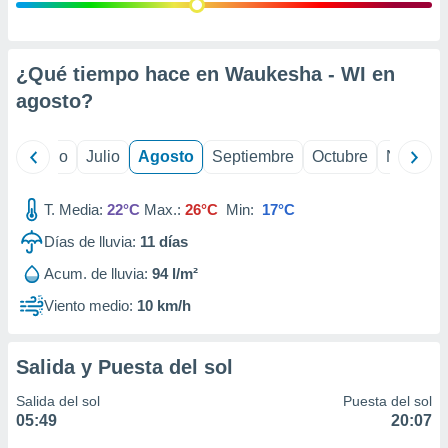
 seleccionar
o.
calización
precisa e
¿Qué tiempo hace en Waukesha - WI en
ión mediante
agosto
?
, publicidad
yo
Junio
Julio
Agosto
Septiembre
Octubre
Noviemb
dos,
 publicidad
,
T. Media:
22°C
Max.:
26°C
Min:
17°C
ón de
Días de lluvia:
11
días
 desarrollo
s.
Acum. de lluvia:
94 l/m²
tros 1199
Viento medio:
10 km/h
ios
Salida y Puesta del sol
Salida del sol
Puesta del sol
05:49
20:07