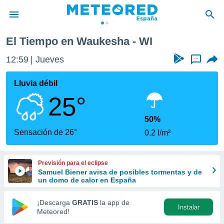
El Tiempo en Waukesha - WI
privacidad
12:59
Jueves
...
o de
tiempo.com)
borado por
Lluvia débil
es para
25°
ue la
 que se
e calidad.
50%
eder a este
Sensación de 26°
0.2 l/m²
ediante las
opciones:
Previsión para el eclipse
ookies y
Samuel Biener avisa de posibles tormentas y de
e forma
un domo de calor en España
d digital
¡Descarga
GRATIS
la app de
Instalar
ada, basada
Meteored!
mación