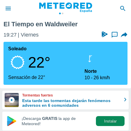
El Tiempo en Waldweiler
privacidad
19:27
Viernes
...
o de
tiempo.com)
borado por
Soleado
es para
22°
ue la
 que se
e calidad.
Norte
eder a este
Sensación de 22°
10
26 km/h
ediante las
opciones:
Tormentas fuertes
ookies y
Esta tarde las tormentas dejarán fenómenos
e forma
adversos en 6 comunidades
d digital
¡Descarga
GRATIS
la app de
Instalar
ada, basada
Meteored!
mación