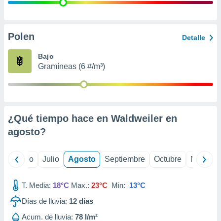
 seleccionar
o.
calización
precisa e
Polen
Detalle
ión mediante
Bajo
, publicidad
Gramíneas (6 #/m³)
dos,
 publicidad
,
ón de
¿Qué tiempo hace en Waldweiler en
 desarrollo
s.
agosto
?
tros 1199
ios
yo
Junio
Julio
Agosto
Septiembre
Octubre
Noviemb
T. Media:
18°C
Max.:
23°C
Min:
13°C
Días de lluvia:
12
días
Acum. de lluvia:
78 l/m²