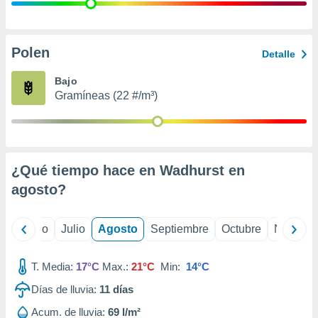
 seleccionar
o.
calización
precisa e
Polen
Detalle
ión mediante
Bajo
, publicidad
Gramíneas (22 #/m³)
dos,
 publicidad
,
ón de
¿Qué tiempo hace en Wadhurst en
 desarrollo
s.
agosto
?
tros 1199
ios
yo
Junio
Julio
Agosto
Septiembre
Octubre
Noviemb
T. Media:
17°C
Max.:
21°C
Min:
14°C
Días de lluvia:
11
días
Acum. de lluvia:
69 l/m²