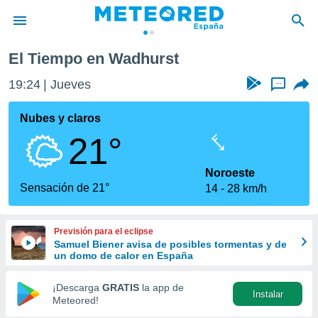
El Tiempo en Wadhurst
privacidad
19:24
Jueves
...
o de
tiempo.com)
borado por
Nubes y claros
es para
21°
ue la
 que se
e calidad.
Noroeste
eder a este
Sensación de 21°
14
28 km/h
ediante las
opciones:
Previsión para el eclipse
ookies y
Samuel Biener avisa de posibles tormentas y de
e forma
un domo de calor en España
d digital
¡Descarga
GRATIS
la app de
Instalar
ada, basada
Meteored!
mación