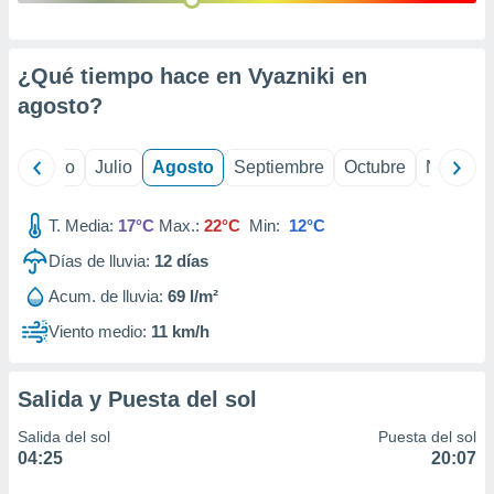
 seleccionar
o.
calización
¿Qué tiempo hace en Vyazniki en
precisa e
ión mediante
agosto
?
, publicidad
yo
Junio
Julio
Agosto
Septiembre
Octubre
Noviemb
dos,
 publicidad
,
T. Media:
17°C
Max.:
22°C
Min:
12°C
ón de
Días de lluvia:
12
días
 desarrollo
s.
Acum. de lluvia:
69 l/m²
tros 1199
Viento medio:
11 km/h
ios
Salida y Puesta del sol
Salida del sol
Puesta del sol
04:25
20:07