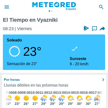
El Tiempo en Vyazniki
privacidad
08:23
Viernes
...
o de
tiempo.com)
borado por
Soleado
es para
23°
ue la
 que se
e calidad.
Suroeste
eder a este
Sensación de 23°
9
20 km/h
ediante las
opciones:
Por horas
ookies y
e forma
Lluvias débiles en las próximas horas
:00
07:00
08:00
09:00
10:00
11:00
12:00
13:00
14:00
15:00
16:00
17:00
18:
d digital
ada, basada
0°
22°
23°
26°
27°
29°
29°
29°
29°
30°
30°
27°
25
mación