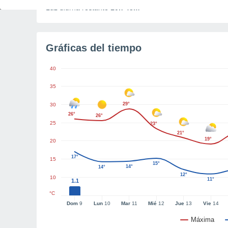
Luz diurna restante
10h 43m
Gráficas del tiempo
40
35
29°
30
26°
26°
25
23°
21°
19°
20
17°
15
15°
14°
14°
12°
10
11°
1.1
°C
Dom
9
Lun
10
Mar
11
Mié
12
Jue
13
Vie
14
Máxima