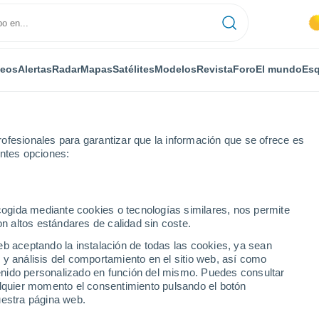
deos
Alertas
Radar
Mapas
Satélites
Modelos
Revista
Foro
El mundo
Esq
ofesionales para garantizar que la información que se ofrece es
entes opciones:
ecogida mediante cookies o tecnologías similares, nos permite
on altos estándares de calidad sin coste.
 (Kursk)
eb aceptando la instalación de todas las cookies, ya sean
 y análisis del comportamiento en el sitio web, así como
...
ntenido personalizado en función del mismo. Puedes consultar
alquier momento el consentimiento pulsando el botón
Por horas
uestra página web.
Intervalos nubosos en las
próximas horas