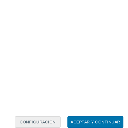
Calendario lunar
Lun
Mar
Mié
Jue
Vie
Sáb
Dom
9
10
11
12
13
14
15
16
17
18
19
20
21
22
CONFIGURACIÓN
ACEPTAR Y CONTINUAR