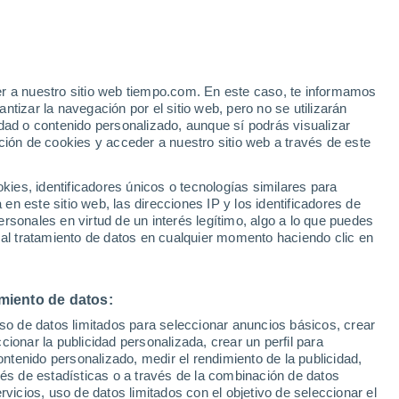
er a nuestro sitio web tiempo.com. En este caso, te informamos
/h
tizar la navegación por el sitio web, pero no se utilizarán
dad o contenido personalizado, aunque sí podrás visualizar
ción de cookies y acceder a nuestro sitio web a través de este
es, identificadores únicos o tecnologías similares para
n este sitio web, las direcciones IP y los identificadores de
rsonales en virtud de un interés legítimo, algo a lo que puedes
e nubosidad
Radar de lluvia
Satélites
Modelos
 al tratamiento de datos en cualquier momento haciendo clic en
miento de datos:
iércoles
Jueves
Viernes
Sábado
uso de datos limitados para seleccionar anuncios básicos, crear
12 Ago
13 Ago
14 Ago
15 Ago
ccionar la publicidad personalizada, crear un perfil para
ontenido personalizado, medir el rendimiento de la publicidad,
vés de estadísticas o a través de la combinación de datos
rvicios, uso de datos limitados con el objetivo de seleccionar el