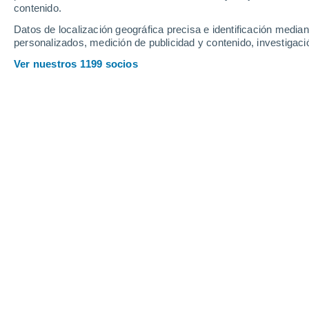
1.1 l/m²
contenido.
26°
/
14°
29°
/
14°
26°
/
17°
Datos de localización geográfica precisa e identificación mediant
personalizados, medición de publicidad y contenido, investigació
13
-
30
km/h
15
-
30
km/h
26
21
-
41
km/h
Ver nuestros 1199 socios
El tiempo en Vvedenka hoy
, 9 de ago
Soleado
22°
10:00
Sensación T.
24°
Soleado
24°
11:00
Sensación T.
25°
Nubes y claros
25°
12:00
Sensación T.
26°
Nubes y claros
25°
13:00
Sensación T.
26°