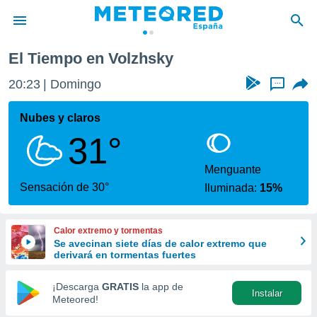
El Tiempo en Volzhsky
privacidad
20:23
Domingo
...
o de
tiempo.com)
borado por
Nubes y claros
es para
31°
ue la
 que se
e calidad.
Menguante
eder a este
Sensación de 30°
Iluminada:
15%
ediante las
opciones:
Calor extremo y tormentas
ookies y
Se avecinan siete días de calor extremo que
e forma
derivará en tormentas fuertes
d digital
¡Descarga
GRATIS
la app de
Instalar
ada, basada
Meteored!
mación