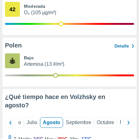
 seleccionar
Moderada
o.
42
O₃ (105 µg/m³)
calización
precisa e
ión mediante
, publicidad
Polen
Detalle
dos,
 publicidad
Bajo
,
Artemisa (13 #/m³)
ón de
 desarrollo
s.
tros 1199
¿Qué tiempo hace en Volzhsky en
ios
agosto
?
yo
Junio
Julio
Agosto
Septiembre
Octubre
Noviemb
T. Media:
24°C
Max.:
30°C
Min:
17°C