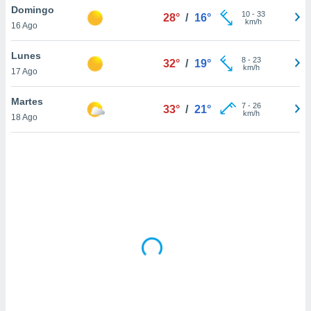
uedes
Domingo
10
-
33
28°
/
16°
uestro sitio
km/h
16 Ago
.com. En
te
Lunes
 de que
8
-
23
32°
/
19°
km/h
talarán
17 Ago
e sean
para
Martes
7
-
26
33°
/
21°
a
km/h
18 Ago
por el sitio
o se
cookies para
nto ni para
licidad o
ado, aunque
sualizar
general no
ada. Puedes
 instalación
y acceder a
io web a
ste abono