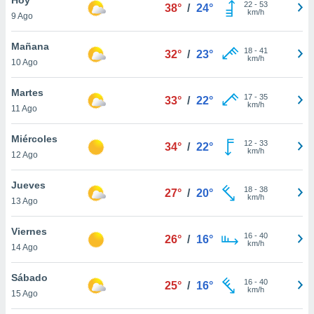
22
-
53
38°
/
24°
km/h
9 Ago
do en
 mismo.
sultar más
Mañana
18
-
41
32°
/
23°
 en nuestra
km/h
10 Ago
 Cookies
y
ualquier
Martes
17
-
35
33°
/
22°
km/h
11 Ago
ento
 botón
ación de
Miércoles
12
-
33
34°
/
22°
kies
km/h
12 Ago
 disponible
e nuestra
Jueves
18
-
38
.
27°
/
20°
km/h
13 Ago
IVAMENTE,
Viernes
16
-
40
26°
/
16°
km/h
14 Ago
as
 a cookies
Sábado
16
-
40
25°
/
16°
km/h
 no aceptar
15 Ago
ón de