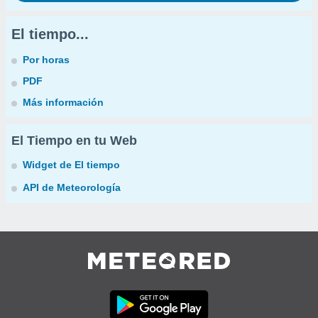
El tiempo...
Por horas
PDF
Más información
El Tiempo en tu Web
Widget de El tiempo
API de Meteorología