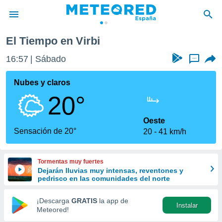
El Tiempo en Virbi
privacidad
16:57
Sábado
...
o de
tiempo.com)
borado por
Nubes y claros
es para
20°
ue la
 que se
e calidad.
Oeste
eder a este
Sensación de 20°
20
41 km/h
ediante las
opciones:
Tormentas muy fuertes
ookies y
Dejarán lluvias muy intensas, reventones y
e forma
pedrisco en las comunidades del norte
d digital
¡Descarga
GRATIS
la app de
Instalar
ada, basada
Meteored!
mación