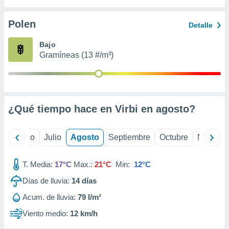
 seleccionar
o.
Polen
Detalle
calización
precisa e
Bajo
ión mediante
Gramíneas (13 #/m³)
, publicidad
dos,
 publicidad
,
¿Qué tiempo hace en Virbi en
agosto
?
ón de
 desarrollo
s.
yo
Junio
Julio
Agosto
Septiembre
Octubre
Noviemb
tros 1199
ios
T. Media:
17°C
Max.:
21°C
Min:
12°C
Días de lluvia:
14
días
Acum. de lluvia:
79 l/m²
Viento medio:
12 km/h