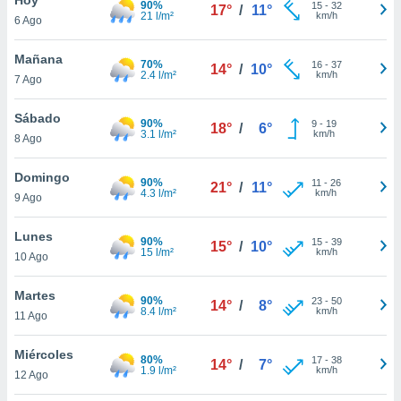
90%
15
-
32
17°
/
11°
21 l/m²
km/h
6 Ago
do en
 mismo.
sultar más
Mañana
70%
16
-
37
14°
/
10°
 en nuestra
2.4 l/m²
km/h
7 Ago
 Cookies
y
ualquier
Sábado
90%
9
-
19
18°
/
6°
3.1 l/m²
km/h
8 Ago
ento
 botón
ación de
Domingo
90%
11
-
26
21°
/
11°
kies
4.3 l/m²
km/h
9 Ago
 disponible
e nuestra
Lunes
90%
15
-
39
.
15°
/
10°
15 l/m²
km/h
10 Ago
IVAMENTE,
Martes
90%
23
-
50
14°
/
8°
8.4 l/m²
km/h
11 Ago
as
 a cookies
Miércoles
80%
17
-
38
14°
/
7°
1.9 l/m²
km/h
 no aceptar
12 Ago
ón de