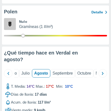
 seleccionar
o.
Polen
Detalle
calización
precisa e
Nulo
ión mediante
Gramíneas (1 #/m³)
, publicidad
dos,
 publicidad
,
¿Qué tiempo hace en Verdal en
ón de
agosto
?
 desarrollo
s.
tros 1199
yo
Junio
Julio
Agosto
Septiembre
Octubre
Noviemb
ios
T. Media:
14°C
Max.:
17°C
Min:
10°C
Días de lluvia:
17
días
Acum. de lluvia:
117 l/m²
Viento medio:
9 km/h