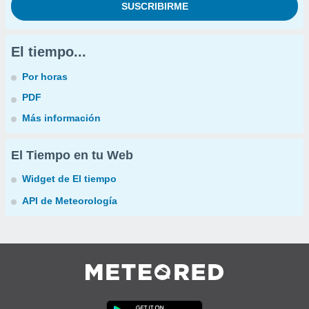
El tiempo...
Por horas
PDF
Más información
El Tiempo en tu Web
Widget de El tiempo
API de Meteorología