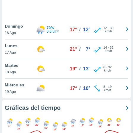
 botón
.
nto,
Domingo
70%
12
-
30
17°
/
12°
0.6 l/m²
km/h
16 Ago
cios
kies,
Lunes
ores únicos
14
-
32
21°
/
7°
km/h
17 Ago
as similares
nar,
rocesar
Martes
6
-
32
19°
/
13°
onales como
km/h
18 Ago
 este sitio
recciones IP
Miércoles
ficadores de
8
-
19
17°
/
10°
km/h
19 Ago
 posible
s
 traten tus
Gráficas del tiempo
nales en
 interés
go a lo que
21°
18°
21°
19°
nerte. Para
18°
18°
17°
18°
17°
15°
14°
14°
14°
retirar su