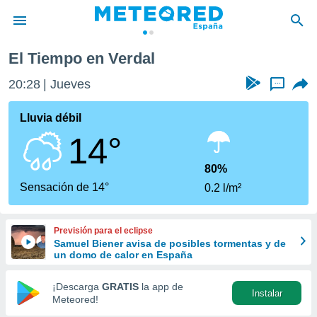
El Tiempo en Verdal
privacidad
20:28
Jueves
...
o de
tiempo.com)
borado por
Lluvia débil
es para
14°
ue la
 que se
e calidad.
80%
eder a este
Sensación de 14°
0.2 l/m²
ediante las
opciones:
Previsión para el eclipse
ookies y
Samuel Biener avisa de posibles tormentas y de
e forma
un domo de calor en España
d digital
¡Descarga
GRATIS
la app de
Instalar
ada, basada
Meteored!
mación