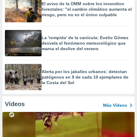
El aviso de la OMM sobre los incendios
forestales: "el cambio climático aumenta el
riesgo, pero no es el único culpable
La 'rompida' de la canícula: Evelio Gómez
desvela el fenómeno meteorológico que
marca el declive del verano
Alerta por los jabalíes urbanos: detectan
patógenos en 9 de cada 10 ejemplares de
la Costa del Sol
Vídeos
Más Vídeos