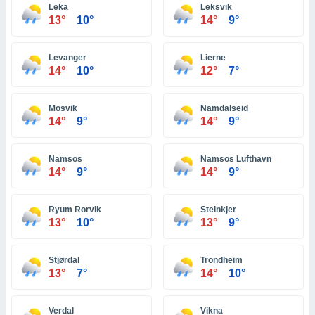
 seleccionar
Leka
Leksvik
o.
13°
10°
14°
9°
calización
precisa e
Levanger
Lierne
ión mediante
14°
10°
12°
7°
, publicidad
Mosvik
Namdalseid
dos,
14°
9°
14°
9°
 publicidad
,
ón de
Namsos
Namsos Lufthavn
 desarrollo
14°
9°
14°
9°
s.
tros 1199
Ryum Rorvik
Steinkjer
ios
13°
10°
13°
9°
Stjørdal
Trondheim
13°
7°
14°
10°
Verdal
Vikna