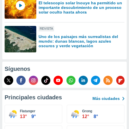
El telescopio solar Inouye ha permitido un
idad
importante descubrimiento de un proceso
a, utilizar
solar oculto hasta ahora
a
 la
REVISTA
da, crear un
personalizar
Uno de los paisajes más surrealistas del
mundo: dunas blancas, lagos azules
o, uso de
oscuros y verde vegetación
a la
e contenido
do, medir el
 de la
Síguenos
medir el
 del
 comprender
 través de
s o a través
Principales ciudades
nación de
Más ciudades
edentes de
fuentes,
Flatanger
Grong
y mejora de
13°
9°
12°
8°
os, uso de
ados con el