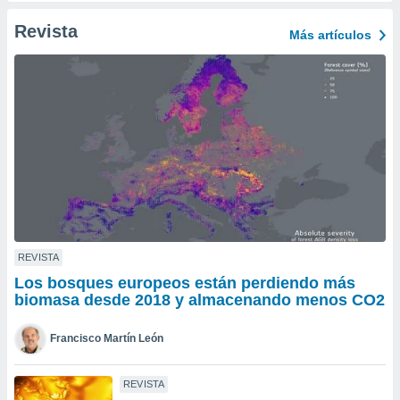
ento u
Revista
Más artículos
 de datos
er momento
ic en
o en
 Cookies
en
eb.
y
socios
el
to de
REVISTA
Los bosques europeos están perdiendo más
la
biomasa desde 2018 y almacenando menos CO2
 en un
 y/o acceder
Francisco Martín León
 de datos
ara
 anuncios
REVISTA
ar perfiles