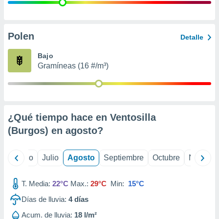
 seleccionar
o.
calización
precisa e
Polen
Detalle
ión mediante
Bajo
, publicidad
Gramíneas (16 #/m³)
dos,
 publicidad
,
ón de
¿Qué tiempo hace en Ventosilla
 desarrollo
s.
(Burgos) en
agosto
?
tros 1199
ios
yo
Junio
Julio
Agosto
Septiembre
Octubre
Noviemb
T. Media:
22°C
Max.:
29°C
Min:
15°C
Días de lluvia:
4
días
Acum. de lluvia:
18 l/m²