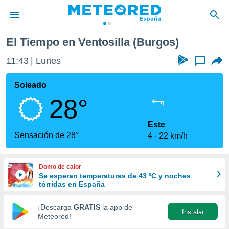
El Tiempo en Ventosilla (Burgos)
privacidad
11:43
Lunes
...
o de
tiempo.com)
borado por
Soleado
es para
28°
ue la
 que se
e calidad.
Este
eder a este
Sensación de 28°
4
22 km/h
ediante las
opciones:
Domo de calor
ookies y
Se esperan temperaturas de 43 ºC y noches
e forma
tórridas en España
d digital
¡Descarga
GRATIS
la app de
Instalar
ada, basada
Meteored!
mación