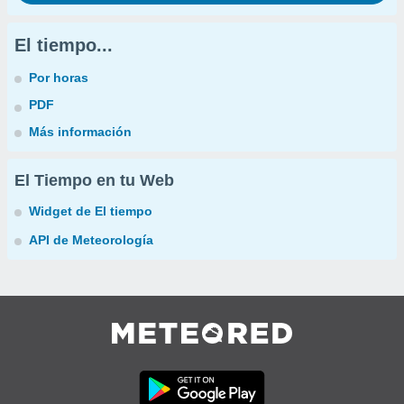
El tiempo...
Por horas
PDF
Más información
El Tiempo en tu Web
Widget de El tiempo
API de Meteorología