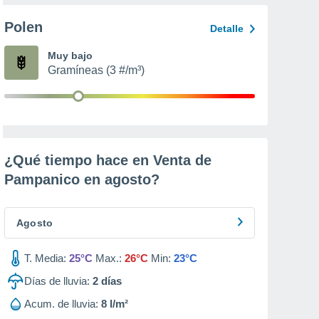
Polen
Detalle
Muy bajo
Gramíneas (3 #/m³)
¿Qué tiempo hace en Venta de
Pampanico en
agosto
?
Agosto
T. Media:
25°C
Max.:
26°C
Min:
23°C
Días de lluvia:
2
días
Acum. de lluvia:
8 l/m²