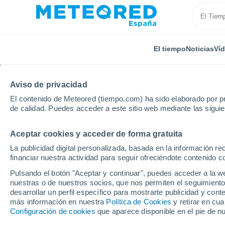
El tiempo
Noticias
Ví
Aviso de privacidad
El contenido de Meteored (tiempo.com) ha sido elaborado por pr
de calidad. Puedes acceder a este sitio web mediante las sigui
Aceptar cookies y acceder de forma gratuita
Inicio
Andalucía
Provincia de Almería
Venta de
La publicidad digital personalizada, basada en la información r
financiar nuestra actividad para seguir ofreciéndote contenido c
El Tiempo en Venta de
Pulsando el botón "Aceptar y continuar", puedes acceder a la w
nuestras o de nuestros socios, que nos permiten el seguimiento
15:45
Viernes
desarrollar un perfil específico para mostrarte publicidad y co
más información en nuestra
Política de Cookies
y retirar en cu
Configuración de cookies
que aparece disponible en el pie de n
Nubes y claros