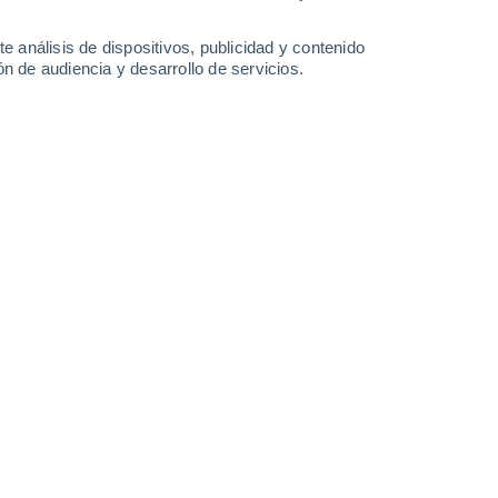
31°
/
24°
32°
/
24°
33°
/
24°
33°
/
25°
e análisis de dispositivos, publicidad y contenido
n de audiencia y desarrollo de servicios.
-
27
km/h
8
-
27
km/h
8
-
29
km/h
11
-
36
km/h
y
, 7 de agosto
Sur
7 Alto
8
-
29 km/h
FPS:
15-25
Sur
5 Medio
8
-
26 km/h
FPS:
6-10
Sur
3 Medio
7
-
25 km/h
FPS:
6-10
Suroeste
1 Bajo
5
-
22 km/h
FPS:
no