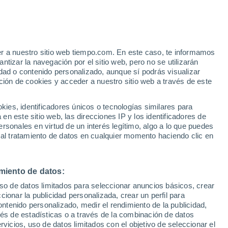
er a nuestro sitio web tiempo.com. En este caso, te informamos
tizar la navegación por el sitio web, pero no se utilizarán
dad o contenido personalizado, aunque sí podrás visualizar
ción de cookies y acceder a nuestro sitio web a través de este
es, identificadores únicos o tecnologías similares para
n este sitio web, las direcciones IP y los identificadores de
rsonales en virtud de un interés legítimo, algo a lo que puedes
e nubosidad
Radar de lluvia
Satélites
Modelos
 al tratamiento de datos en cualquier momento haciendo clic en
miento de datos:
Lunes
Martes
Miércoles
Jueves
uso de datos limitados para seleccionar anuncios básicos, crear
10 Ago
11 Ago
12 Ago
13 Ago
ccionar la publicidad personalizada, crear un perfil para
ontenido personalizado, medir el rendimiento de la publicidad,
vés de estadísticas o a través de la combinación de datos
rvicios, uso de datos limitados con el objetivo de seleccionar el