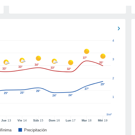
4
37°
3
35°
34°
33°
33°
33°
32°
2
29°
27°
26°
25°
25°
24°
24°
1
l/m²
Jue
13
Vie
14
Sáb
15
Dom
16
Lun
17
Mar
18
Mié
19
Mínima
Precipitación