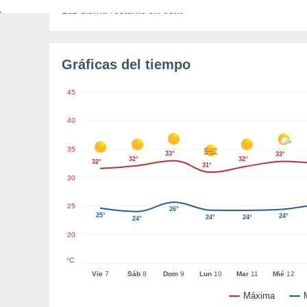
Luz diurna restante
5h 55m
Gráficas del tiempo
45
40
35
33°
33°
32°
32°
32°
31°
30
25
26°
25°
24°
24°
24°
24°
20
°C
Vie
7
Sáb
8
Dom
9
Lun
10
Mar
11
Mié
12
Máxima