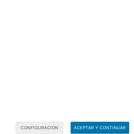
Calendario lunar
Lun
Mar
Mié
Jue
Vie
Sáb
Dom
7
8
9
10
11
12
13
14
15
16
17
18
19
20
CONFIGURACIÓN
ACEPTAR Y CONTINUAR