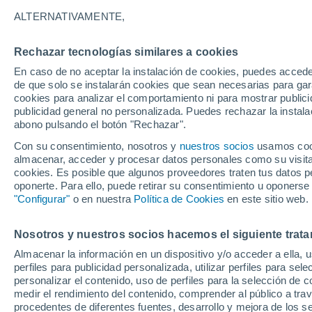
31°
ALTERNATIVAMENTE,
Rechazar tecnologías similares a cookies
UV
7 Alto
En caso de no aceptar la instalación de cookies, puedes acced
Sensación de 37°
FPS
15-25
de que solo se instalarán cookies que sean necesarias para garan
cookies para analizar el comportamiento ni para mostrar publici
publicidad general no personalizada. Puedes rechazar la instala
abono pulsando el botón "Rechazar".
Tormentas fuertes
Esta tarde las tormentas dejarán fenómenos
Con su consentimiento, nosotros y
nuestros socios
usamos cooki
adversos en 6 comunidades
almacenar, acceder y procesar datos personales como su visita e
cookies. Es posible que algunos proveedores traten tus datos pe
El Tiempo 1 - 7 días
Por horas
Actualidad
Mapa d
oponerte. Para ello, puede retirar su consentimiento u oponerse
"Configurar"
o en nuestra
Política de Cookies
en este sitio web.
Nosotros y nuestros socios hacemos el siguiente trata
Mañana
Domingo
Hoy
Almacenar la información en un dispositivo y/o acceder a ella, 
8 Ago
9 Ago
7 Ago
perfiles para publicidad personalizada, utilizar perfiles para sele
personalizar el contenido, uso de perfiles para la selección de c
medir el rendimiento del contenido, comprender al público a tra
procedentes de diferentes fuentes, desarrollo y mejora de los se