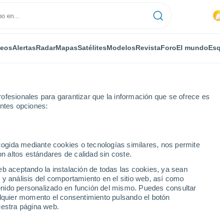
deos
Alertas
Radar
Mapas
Satélites
Modelos
Revista
Foro
El mundo
Esq
ofesionales para garantizar que la información que se ofrece es
entes opciones:
 Pampanico
ecogida mediante cookies o tecnologías similares, nos permite
on altos estándares de calidad sin coste.
 Pampanico
eb aceptando la instalación de todas las cookies, ya sean
 y análisis del comportamiento en el sitio web, así como
...
ntenido personalizado en función del mismo. Puedes consultar
alquier momento el consentimiento pulsando el botón
Por horas
uestra página web.
Calor Húmedo Sofocante en las
próximas horas