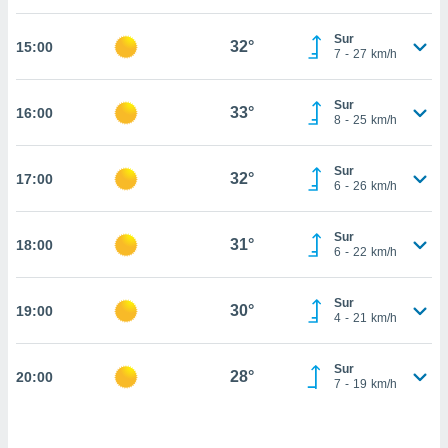
estra
ara seguir
Sur
e contenido
32°
15:00
7
-
27
km/h
stándares
ACEPTAR
sin coste.
Y
Sur
CONTINUAR
33°
16:00
 botón
8
-
25
km/h
continuar",
der a la
CONFIGURACIÓN
ndo la
Sur
32°
17:00
6
-
26
km/h
 de todas
, ya sean
de nuestros
Sur
31°
18:00
 nos
6
-
22
km/h
 y análisis
tamiento en
Sur
30°
19:00
4
-
21
km/h
b, así como
un perfil
para
Sur
28°
20:00
ublicidad y
7
-
19
km/h
do en
 mismo.