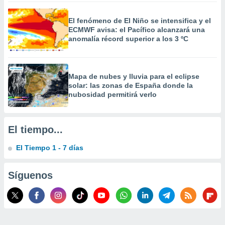
 la
El fenómeno de El Niño se intensifica y el
da, crear un
ECMWF avisa: el Pacífico alcanzará una
personalizar
anomalía récord superior a los 3 ºC
o, uso de
a la
e contenido
do, medir el
Mapa de nubes y lluvia para el eclipse
 de la
solar: las zonas de España donde la
medir el
nubosidad permitirá verlo
 del
 comprender
 través de
El tiempo...
s o a través
nación de
El Tiempo 1 - 7 días
edentes de
fuentes,
y mejora de
Síguenos
os, uso de
ados con el
 seleccionar
o.
calización