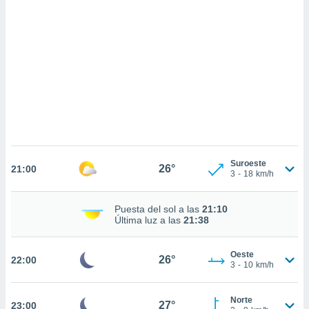
sultar más
 en nuestra
 Cookies
y
ualquier
ento
 botón
ación de
kies
 disponible
e nuestra
.
Suroeste
26°
21:00
3
-
18
km/h
IVAMENTE,
Puesta del sol a las
21:10
as
Última luz a las
21:38
 a cookies
 no aceptar
Oeste
26°
22:00
ón de
3
-
10
km/h
uedes
uestro sitio
.com. En
Norte
27°
23:00