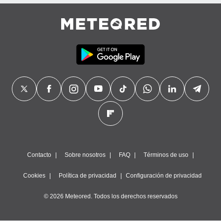
precisa e
ión mediante
, publicidad
dos,
 publicidad
,
ón de
 desarrollo
s.
tros 1199
ios
Contacto
Sobre nosotros
FAQ
Términos de uso
Cookies
Política de privacidad
Configuración de privacidad
© 2026 Meteored. Todos los derechos reservados