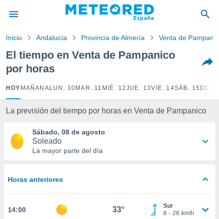
privacidad
o de
Inicio
Andalucía
Provincia de Almería
Venta de Pampani
tiempo.com)
borado por
El tiempo en Venta de Pampanico
es para
por horas
ue la
 que se
e calidad.
HOY
MAÑANA
LUN. 10
MAR. 11
MIÉ. 12
JUE. 13
VIE. 14
SÁB. 15
DOM.
eder a este
ediante las
La previsión del tiempo por horas en Venta de Pampanico
opciones:
Sábado, 08 de agosto
ookies y
Soleado
e forma
La mayor parte del día
d digital
ada, basada
Horas anteriores
mación
ediante
ecnologías
Sur
33°
14:00
nos permite
8
-
26
km/h