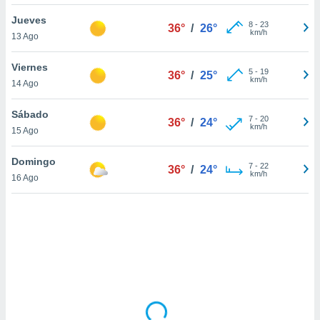
uedes
uestro sitio
Jueves
8
-
23
36°
/
26°
.com. En
km/h
13 Ago
te
 de que
Viernes
talarán
5
-
19
36°
/
25°
km/h
14 Ago
e sean
para
a
Sábado
7
-
20
36°
/
24°
por el sitio
km/h
15 Ago
o se
cookies para
Domingo
7
-
22
36°
/
24°
km/h
16 Ago
nto ni para
licidad o
ado, aunque
sualizar
general no
ada. Puedes
 instalación
y acceder a
io web a
ste abono