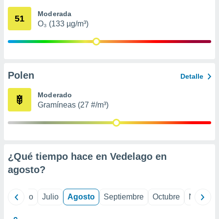
 seleccionar
o.
Moderada
51
O₃ (133 µg/m³)
calización
precisa e
ión mediante
, publicidad
Polen
Detalle
dos,
 publicidad
Moderado
,
Gramíneas (27 #/m³)
ón de
 desarrollo
s.
tros 1199
ios
¿Qué tiempo hace en Vedelago en
agosto
?
yo
Junio
Julio
Agosto
Septiembre
Octubre
Noviemb