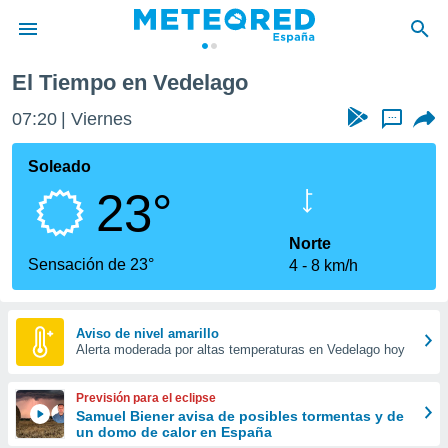
El Tiempo en Vedelago
privacidad
07:20
Viernes
...
o de
tiempo.com)
borado por
Soleado
es para
23°
ue la
 que se
e calidad.
Norte
eder a este
Sensación de 23°
4
8 km/h
ediante las
opciones:
ookies y
Aviso de nivel amarillo
Alerta moderada por altas temperaturas en Vedelago hoy
e forma
d digital
Previsión para el eclipse
ada, basada
Samuel Biener avisa de posibles tormentas y de
un domo de calor en España
mación