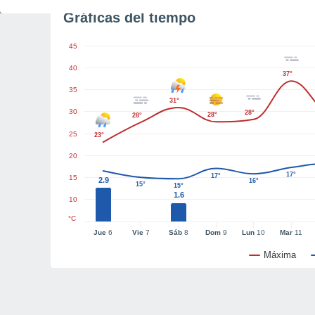
Gráficas del tiempo
45
40
37°
35
31°
30
28°
28°
28°
25
23°
20
17°
17°
15
2.9
16°
15°
15°
1.6
10
°C
Jue
6
Vie
7
Sáb
8
Dom
9
Lun
10
Mar
11
Máxima