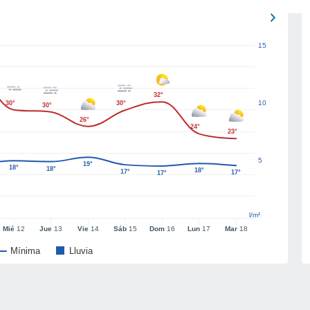
15
32°
10
30°
30°
30°
26°
24°
23°
5
19°
18°
18°
18°
17°
17°
17°
l/m²
Mié
12
Jue
13
Vie
14
Sáb
15
Dom
16
Lun
17
Mar
18
Mínima
Lluvia