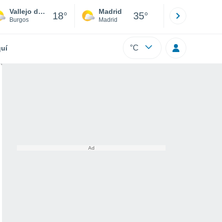
Vallejo de Mena
Madrid
Barcelona
18°
35°
Burgos
Madrid
Barcelona
°C
uí