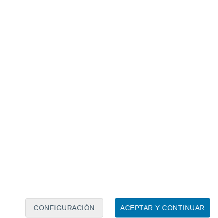
Calendario lunar
Lun
Mar
Mié
Jue
Vie
Sáb
Dom
6
7
8
9
10
11
12
13
14
15
16
17
18
19
CONFIGURACIÓN
ACEPTAR Y CONTINUAR