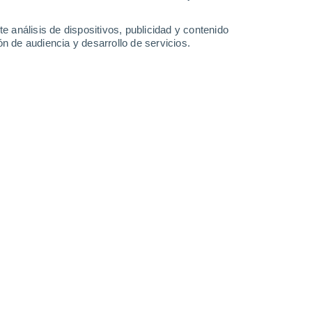
28°
/
17°
28°
/
16°
37°
/
17°
30°
/
18°
e análisis de dispositivos, publicidad y contenido
n de audiencia y desarrollo de servicios.
-
41
km/h
12
-
33
km/h
14
-
39
km/h
13
-
42
km/h
de agosto
Noreste
3 Medio
13
-
32 km/h
FPS:
6-10
uboso
Noreste
2 Bajo
14
-
33 km/h
FPS:
no
uboso
Noreste
1 Bajo
13
-
33 km/h
FPS:
no
uboso
Noreste
0 Bajo
11
-
31 km/h
FPS:
no