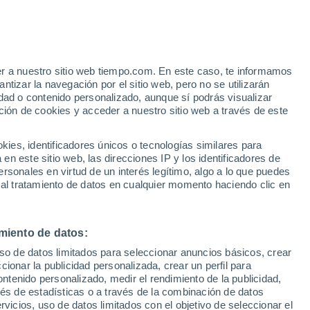
Suben las temperaturas
Durante el dia de mañana
er a nuestro sitio web tiempo.com. En este caso, te informamos
h
tizar la navegación por el sitio web, pero no se utilizarán
dad o contenido personalizado, aunque sí podrás visualizar
ción de cookies y acceder a nuestro sitio web a través de este
 de
es, identificadores únicos o tecnologías similares para
n este sitio web, las direcciones IP y los identificadores de
rsonales en virtud de un interés legítimo, algo a lo que puedes
 lluvia
Radar de lluvia
Satélites
Modelos
 al tratamiento de datos en cualquier momento haciendo clic en
miento de datos:
omingo
Lunes
Martes
Miércoles
uso de datos limitados para seleccionar anuncios básicos, crear
9 Ago
10 Ago
11 Ago
12 Ago
ccionar la publicidad personalizada, crear un perfil para
ontenido personalizado, medir el rendimiento de la publicidad,
vés de estadísticas o a través de la combinación de datos
rvicios, uso de datos limitados con el objetivo de seleccionar el