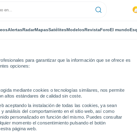
deos
Alertas
Radar
Mapas
Satélites
Modelos
Revista
Foro
El mundo
Esq
ofesionales para garantizar que la información que se ofrece es
entes opciones:
jo de Mena
ecogida mediante cookies o tecnologías similares, nos permite
on altos estándares de calidad sin coste.
e Mena
eb aceptando la instalación de todas las cookies, ya sean
 y análisis del comportamiento en el sitio web, así como
...
ntenido personalizado en función del mismo. Puedes consultar
alquier momento el consentimiento pulsando el botón
Por horas
uestra página web.
Se esperan bancos de niebla en
las próximas horas