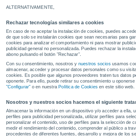
20°
ALTERNATIVAMENTE,
Rechazar tecnologías similares a cookies
Noreste
En caso de no aceptar la instalación de cookies, puedes acced
Sensación de 20°
9
-
27 km/
de que solo se instalarán cookies que sean necesarias para garan
cookies para analizar el comportamiento ni para mostrar publici
publicidad general no personalizada. Puedes rechazar la instala
abono pulsando el botón "Rechazar".
Previsión para el eclipse
Samuel Biener avisa de posibles tormentas y
Con su consentimiento, nosotros y
nuestros socios
usamos cooki
un domo de calor en España
almacenar, acceder y procesar datos personales como su visita e
cookies. Es posible que algunos proveedores traten tus datos pe
El Tiempo 1 - 7 días
Por horas
Actualidad
Mapa de
oponerte. Para ello, puede retirar su consentimiento u oponerse
"Configurar"
o en nuestra
Política de Cookies
en este sitio web.
Nosotros y nuestros socios hacemos el siguiente trata
Mañana
Sábado
D
Hoy
Almacenar la información en un dispositivo y/o acceder a ella, 
7 Ago
8 Ago
6 Ago
perfiles para publicidad personalizada, utilizar perfiles para sele
personalizar el contenido, uso de perfiles para la selección de c
medir el rendimiento del contenido, comprender al público a tra
procedentes de diferentes fuentes, desarrollo y mejora de los se
70%
80%