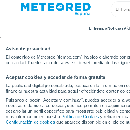
El tiempo
Noticias
Ví
Aviso de privacidad
El contenido de Meteored (tiempo.com) ha sido elaborado por pr
de calidad. Puedes acceder a este sitio web mediante las sigui
Aceptar cookies y acceder de forma gratuita
Inicio
Castilla y León
Provincia de Burgos
Valle
La publicidad digital personalizada, basada en la información r
financiar nuestra actividad para seguir ofreciéndote contenido c
El Tiempo en Vallejo d
Pulsando el botón "Aceptar y continuar", puedes acceder a la w
nuestras o de nuestros socios, que nos permiten el seguimiento
21:17
Jueves
desarrollar un perfil específico para mostrarte publicidad y co
más información en nuestra
Política de Cookies
y retirar en cu
Configuración de cookies
que aparece disponible en el pie de n
Nubes y claros