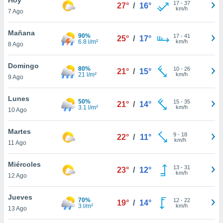
17
-
37
27°
/
16°
km/h
7 Ago
do en
 mismo.
sultar más
Mañana
90%
17
-
41
25°
/
17°
 en nuestra
6.8 l/m²
km/h
8 Ago
 Cookies
y
ualquier
Domingo
80%
10
-
26
21°
/
15°
21 l/m²
km/h
9 Ago
ento
 botón
ación de
Lunes
50%
15
-
35
21°
/
14°
kies
3.1 l/m²
km/h
10 Ago
 disponible
e nuestra
Martes
9
-
18
.
22°
/
11°
km/h
11 Ago
IVAMENTE,
Miércoles
13
-
31
23°
/
12°
km/h
12 Ago
as
 a cookies
Jueves
70%
12
-
22
19°
/
14°
3 l/m²
km/h
 no aceptar
13 Ago
ón de