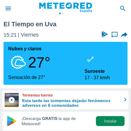
El Tiempo en Uva
privacidad
15:21
Viernes
...
o de
tiempo.com)
borado por
Nubes y claros
es para
27°
ue la
 que se
e calidad.
Suroeste
eder a este
Sensación de 27°
17
37 km/h
ediante las
opciones:
Tormentas fuertes
ookies y
Esta tarde las tormentas dejarán fenómenos
e forma
adversos en 6 comunidades
d digital
¡Descarga
GRATIS
la app de
Instalar
ada, basada
Meteored!
mación