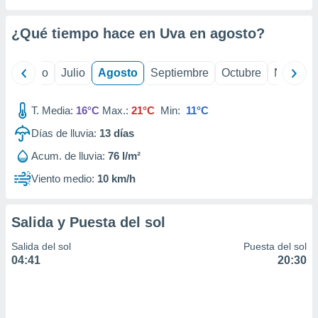
 seleccionar
o.
¿Qué tiempo hace en Uva en
agosto
?
calización
precisa e
ión mediante
yo
Junio
Julio
Agosto
Septiembre
Octubre
Noviemb
, publicidad
T. Media:
16°C
Max.:
21°C
Min:
11°C
dos,
 publicidad
Días de lluvia:
13
días
,
Acum. de lluvia:
76 l/m²
ón de
 desarrollo
Viento medio:
10 km/h
s.
tros 1199
Salida y Puesta del sol
ios
Salida del sol
Puesta del sol
04:41
20:30