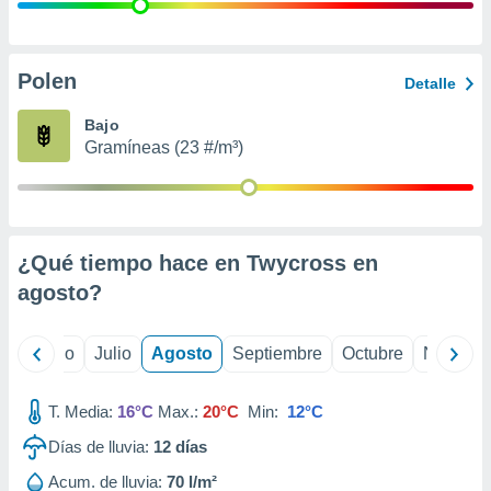
 seleccionar
o.
calización
precisa e
Polen
Detalle
ión mediante
Bajo
, publicidad
Gramíneas (23 #/m³)
dos,
 publicidad
,
ón de
¿Qué tiempo hace en Twycross en
 desarrollo
s.
agosto
?
tros 1199
ios
yo
Junio
Julio
Agosto
Septiembre
Octubre
Noviemb
T. Media:
16°C
Max.:
20°C
Min:
12°C
Días de lluvia:
12
días
Acum. de lluvia:
70 l/m²