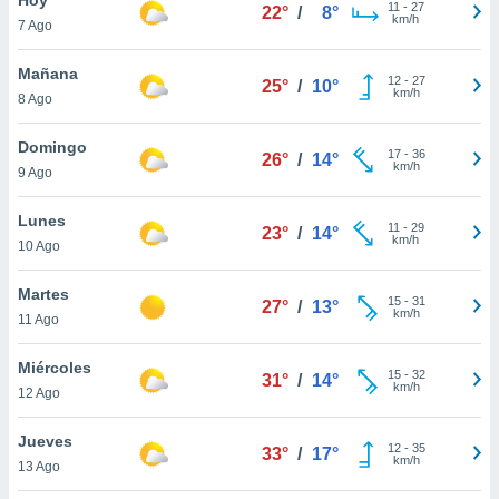
11
-
27
22°
/
8°
km/h
7 Ago
do en
 mismo.
sultar más
Mañana
12
-
27
25°
/
10°
 en nuestra
km/h
8 Ago
 Cookies
y
ualquier
Domingo
17
-
36
26°
/
14°
km/h
9 Ago
ento
 botón
ación de
Lunes
11
-
29
23°
/
14°
kies
km/h
10 Ago
 disponible
e nuestra
Martes
15
-
31
.
27°
/
13°
km/h
11 Ago
IVAMENTE,
Miércoles
15
-
32
31°
/
14°
km/h
12 Ago
as
 a cookies
Jueves
12
-
35
33°
/
17°
km/h
 no aceptar
13 Ago
ón de