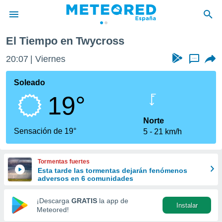
El Tiempo en Twycross
privacidad
20:07
Viernes
...
o de
tiempo.com)
borado por
Soleado
es para
19°
ue la
 que se
e calidad.
Norte
eder a este
Sensación de 19°
5
21 km/h
ediante las
opciones:
Tormentas fuertes
ookies y
Esta tarde las tormentas dejarán fenómenos
e forma
adversos en 6 comunidades
d digital
¡Descarga
GRATIS
la app de
Instalar
ada, basada
Meteored!
mación