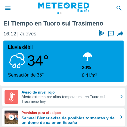
El Tiempo en Tuoro sul Trasimeno
privacidad
16:12
Jueves
...
o de
tiempo.com)
borado por
Lluvia débil
es para
34°
ue la
 que se
e calidad.
30%
eder a este
Sensación de 35°
0.4 l/m²
ediante las
opciones:
Aviso de nivel rojo
ookies y
Alerta extrema por altas temperaturas en Tuoro sul
e forma
Trasimeno hoy
d digital
Previsión para el eclipse
ada, basada
Samuel Biener avisa de posibles tormentas y de
un domo de calor en España
mación