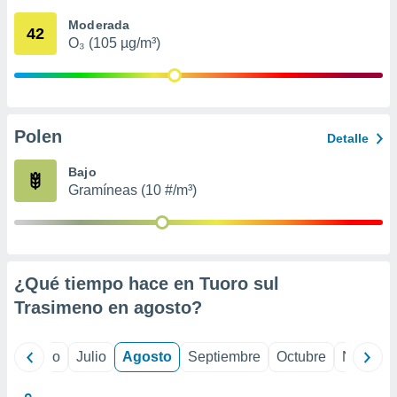
 seleccionar
o.
Moderada
42
O₃ (105 µg/m³)
calización
precisa e
ión mediante
, publicidad
Polen
Detalle
dos,
 publicidad
Bajo
,
Gramíneas (10 #/m³)
ón de
 desarrollo
s.
tros 1199
ios
¿Qué tiempo hace en Tuoro sul
Trasimeno en
agosto
?
yo
Junio
Julio
Agosto
Septiembre
Octubre
Noviemb