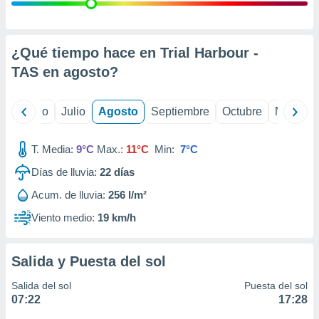
 seleccionar
o.
calización
precisa e
¿Qué tiempo hace en Trial Harbour -
ión mediante
TAS en
agosto
?
, publicidad
yo
Junio
Julio
Agosto
Septiembre
Octubre
Noviemb
dos,
 publicidad
,
T. Media:
9°C
Max.:
11°C
Min:
7°C
ón de
Días de lluvia:
22
días
 desarrollo
s.
Acum. de lluvia:
256 l/m²
tros 1199
Viento medio:
19 km/h
ios
Salida y Puesta del sol
Salida del sol
Puesta del sol
07:22
17:28