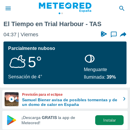
El Tiempo en Trial Harbour - TAS
privacidad
04:37
Viernes
...
o de
tiempo.com)
borado por
Parcialmente nuboso
es para
5°
ue la
 que se
e calidad.
Menguante
eder a este
Sensación de 4°
Iluminada:
39%
ediante las
opciones:
Previsión para el eclipse
ookies y
Samuel Biener avisa de posibles tormentas y de
e forma
un domo de calor en España
d digital
¡Descarga
GRATIS
la app de
Instalar
ada, basada
Meteored!
mación