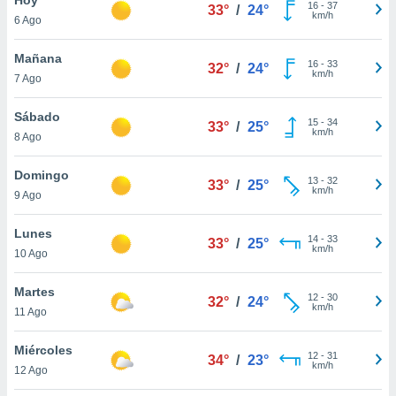
16
-
37
33°
/
24°
km/h
6 Ago
do en
 mismo.
sultar más
Mañana
16
-
33
32°
/
24°
 en nuestra
km/h
7 Ago
 Cookies
y
ualquier
Sábado
15
-
34
33°
/
25°
km/h
8 Ago
ento
 botón
ación de
Domingo
13
-
32
33°
/
25°
kies
km/h
9 Ago
 disponible
e nuestra
Lunes
14
-
33
.
33°
/
25°
km/h
10 Ago
IVAMENTE,
Martes
12
-
30
32°
/
24°
km/h
11 Ago
as
 a cookies
Miércoles
12
-
31
34°
/
23°
km/h
 no aceptar
12 Ago
ón de