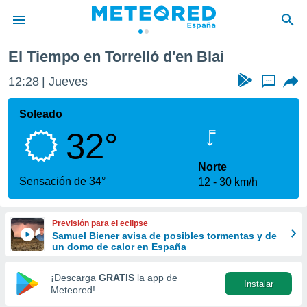
El Tiempo en Torrelló d'en Blai
privacidad
12:28
Jueves
...
o de
tiempo.com)
borado por
Soleado
es para
32°
ue la
 que se
e calidad.
Norte
eder a este
Sensación de 34°
12
30 km/h
ediante las
opciones:
Previsión para el eclipse
ookies y
Samuel Biener avisa de posibles tormentas y de
e forma
un domo de calor en España
d digital
¡Descarga
GRATIS
la app de
Instalar
ada, basada
Meteored!
mación