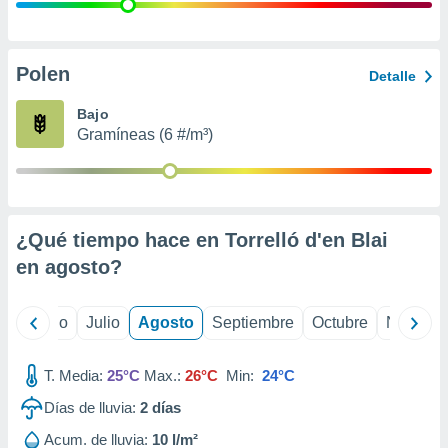
 seleccionar
o.
calización
precisa e
Polen
Detalle
ión mediante
Bajo
, publicidad
Gramíneas (6 #/m³)
dos,
 publicidad
,
ón de
¿Qué tiempo hace en Torrelló d'en Blai
 desarrollo
s.
en
agosto
?
tros 1199
ios
yo
Junio
Julio
Agosto
Septiembre
Octubre
Noviemb
T. Media:
25°C
Max.:
26°C
Min:
24°C
Días de lluvia:
2
días
Acum. de lluvia:
10 l/m²