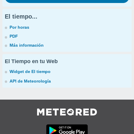
El tiempo...
Por horas
PDF
Más información
El Tiempo en tu Web
Widget de El tiempo
API de Meteorología