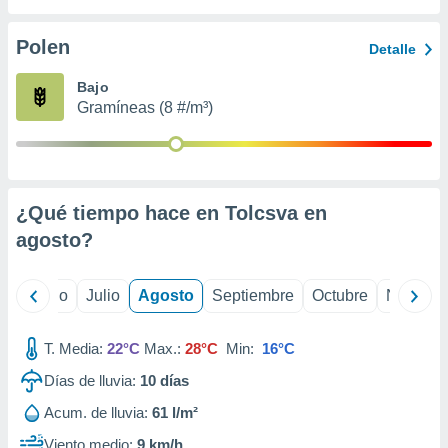
 seleccionar
o.
Polen
Detalle
calización
precisa e
Bajo
ión mediante
Gramíneas (8 #/m³)
, publicidad
dos,
 publicidad
,
¿Qué tiempo hace en Tolcsva en
ón de
agosto
?
 desarrollo
s.
tros 1199
yo
Junio
Julio
Agosto
Septiembre
Octubre
Noviemb
ios
T. Media:
22°C
Max.:
28°C
Min:
16°C
Días de lluvia:
10
días
Acum. de lluvia:
61 l/m²
Viento medio:
9 km/h