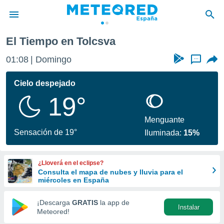
El Tiempo en Tolcsva
privacidad
01:08
Domingo
...
o de
tiempo.com)
borado por
Cielo despejado
es para
19°
ue la
 que se
e calidad.
Menguante
eder a este
Sensación de 19°
Iluminada:
15%
ediante las
opciones:
¿Lloverá en el eclipse?
ookies y
Consulta el mapa de nubes y lluvia para el
e forma
miércoles en España
d digital
¡Descarga
GRATIS
la app de
Instalar
ada, basada
Meteored!
mación