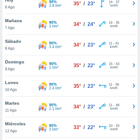
90%
14
-
37
35°
/
23°
2.8 l/m²
km/h
6 Ago
do en
 mismo.
sultar más
Mañana
90%
16
-
35
34°
/
24°
 en nuestra
3 l/m²
km/h
7 Ago
 Cookies
y
ualquier
Sábado
90%
11
-
41
34°
/
23°
3.4 l/m²
km/h
8 Ago
ento
 botón
ación de
Domingo
90%
15
-
43
35°
/
22°
kies
1 l/m²
km/h
9 Ago
 disponible
e nuestra
Lunes
90%
11
-
36
.
35°
/
23°
2.4 l/m²
km/h
10 Ago
IVAMENTE,
Martes
90%
21
-
48
34°
/
23°
2.1 l/m²
km/h
11 Ago
as
 a cookies
Miércoles
80%
10
-
33
33°
/
22°
3 l/m²
km/h
 no aceptar
12 Ago
ón de