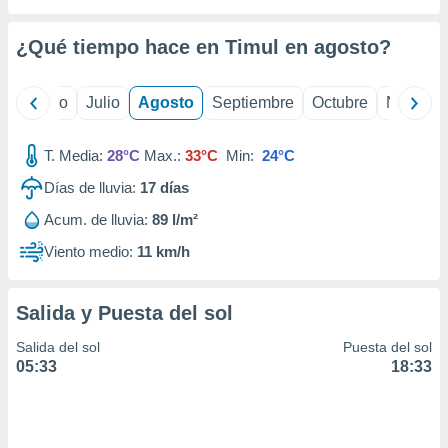
 seleccionar
o.
¿Qué tiempo hace en Timul en
agosto
?
calización
precisa e
ión mediante
yo
Junio
Julio
Agosto
Septiembre
Octubre
Noviemb
, publicidad
T. Media:
28°C
Max.:
33°C
Min:
24°C
dos,
 publicidad
Días de lluvia:
17
días
,
Acum. de lluvia:
89 l/m²
ón de
 desarrollo
Viento medio:
11 km/h
s.
tros 1199
Salida y Puesta del sol
ios
Salida del sol
Puesta del sol
05:33
18:33