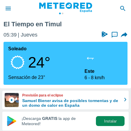
El Tiempo en Timul
privacidad
05:39
Jueves
...
o de
tiempo.com)
borado por
Soleado
es para
24°
ue la
 que se
e calidad.
Este
eder a este
Sensación de 23°
6
8 km/h
ediante las
opciones:
Previsión para el eclipse
ookies y
Samuel Biener avisa de posibles tormentas y de
e forma
un domo de calor en España
d digital
¡Descarga
GRATIS
la app de
Instalar
ada, basada
Meteored!
mación