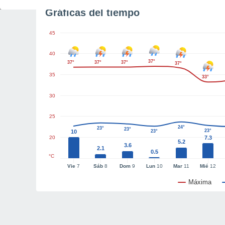
Gráficas del tiempo
45
40
37°
37°
37°
37°
37°
35
33°
30
25
24°
23°
23°
23°
10
23°
20
7.3
5.2
3.6
2.1
0.5
°C
Vie
7
Sáb
8
Dom
9
Lun
10
Mar
11
Mié
12
Máxima