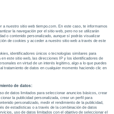
Riesgo de tormentas
Este fin de semana
e
er a nuestro sitio web tiempo.com. En este caso, te informamos
:
31%
tizar la navegación por el sitio web, pero no se utilizarán
dad o contenido personalizado, aunque sí podrás visualizar
ción de cookies y acceder a nuestro sitio web a través de este
ias
es, identificadores únicos o tecnologías similares para
n este sitio web, las direcciones IP y los identificadores de
rsonales en virtud de un interés legítimo, algo a lo que puedes
e nubosidad
Radar de lluvia
Satélites
Modelos
 al tratamiento de datos en cualquier momento haciendo clic en
miento de datos:
Lunes
Martes
Miércoles
Jueves
uso de datos limitados para seleccionar anuncios básicos, crear
10 Ago
11 Ago
12 Ago
13 Ago
ccionar la publicidad personalizada, crear un perfil para
ontenido personalizado, medir el rendimiento de la publicidad,
vés de estadísticas o a través de la combinación de datos
rvicios, uso de datos limitados con el objetivo de seleccionar el
50%
90%
90%
70%