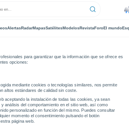
deos
Alertas
Radar
Mapas
Satélites
Modelos
Revista
Foro
El mundo
Esq
ofesionales para garantizar que la información que se ofrece es
entes opciones:
ecogida mediante cookies o tecnologías similares, nos permite
on altos estándares de calidad sin coste.
eb aceptando la instalación de todas las cookies, ya sean
 y análisis del comportamiento en el sitio web, así como
...
ntenido personalizado en función del mismo. Puedes consultar
alquier momento el consentimiento pulsando el botón
Por horas
uestra página web.
Intervalos nubosos en las
próximas horas