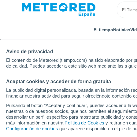
El tiempo
Noticias
Ví
Aviso de privacidad
El contenido de Meteored (tiempo.com) ha sido elaborado por pr
de calidad. Puedes acceder a este sitio web mediante las sigui
Aceptar cookies y acceder de forma gratuita
Inicio
México
Yucatán
Tesoco
La publicidad digital personalizada, basada en la información r
financiar nuestra actividad para seguir ofreciéndote contenido c
El Tiempo en Tesoco
Pulsando el botón "Aceptar y continuar", puedes acceder a la w
nuestras o de nuestros socios, que nos permiten el seguimiento
19:35
Viernes
desarrollar un perfil específico para mostrarte publicidad y co
más información en nuestra
Política de Cookies
y retirar en cu
Configuración de cookies
que aparece disponible en el pie de n
Nubes y claros