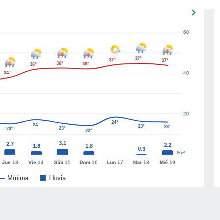
60
37°
37°
37°
36°
36°
36°
34°
40
20
24°
24°
23°
23°
23°
23°
22°
3.1
2.7
2.2
1.8
1.8
0.3
l/m²
Jue
13
Vie
14
Sáb
15
Dom
16
Lun
17
Mar
18
Mié
19
Mínima
Lluvia