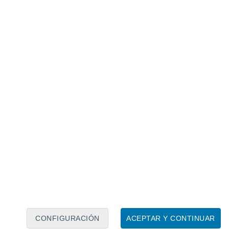
Calendario lunar
Lun
Mar
Mié
Jue
Vie
Sáb
Dom
7
8
9
10
11
12
13
14
15
16
17
18
19
20
CONFIGURACIÓN
ACEPTAR Y CONTINUAR