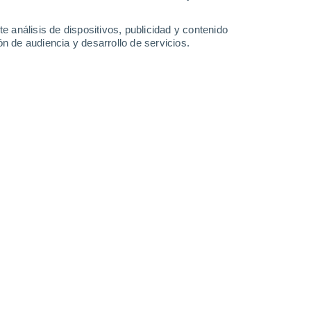
0.5 l/m²
5.2 l/m²
7.3 l/m²
2.7 l/m²
37°
/
23°
37°
/
24°
33°
/
23°
34°
/
23°
e análisis de dispositivos, publicidad y contenido
n de audiencia y desarrollo de servicios.
-
32
km/h
16
-
44
km/h
13
-
32
km/h
11
-
35
km/h
Norte
1 Bajo
7°
4
-
10 km/h
FPS:
no
Norte
0 Bajo
7°
4
-
13 km/h
FPS:
no
s
Noreste
0 Bajo
6°
3
-
10 km/h
FPS:
no
s
Noreste
0 Bajo
6°
6
-
9 km/h
FPS:
no