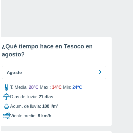
¿Qué tiempo hace en Tesoco en
agosto
?
Agosto
T. Media:
28°C
Max.:
34°C
Min:
24°C
Días de lluvia:
21
días
Acum. de lluvia:
108 l/m²
Viento medio:
8 km/h