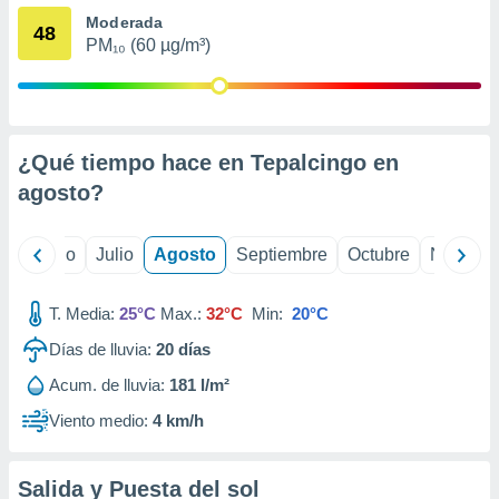
 seleccionar
Moderada
o.
48
PM₁₀ (60 µg/m³)
calización
precisa e
ión mediante
, publicidad
¿Qué tiempo hace en Tepalcingo en
dos,
agosto
?
 publicidad
,
ón de
yo
Junio
Julio
Agosto
Septiembre
Octubre
Noviemb
 desarrollo
s.
T. Media:
25°C
Max.:
32°C
Min:
20°C
tros 1199
ios
Días de lluvia:
20
días
Acum. de lluvia:
181 l/m²
Viento medio:
4 km/h
Salida y Puesta del sol