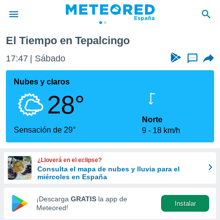
El Tiempo en Tepalcingo
privacidad
17:47
Sábado
...
o de
tiempo.com)
borado por
Nubes y claros
es para
28°
ue la
 que se
e calidad.
Norte
eder a este
Sensación de 29°
9
18 km/h
ediante las
opciones:
¿Lloverá en el eclipse?
ookies y
Consulta el mapa de nubes y lluvia para el
e forma
miércoles en España
d digital
¡Descarga
GRATIS
la app de
Instalar
ada, basada
Meteored!
mación