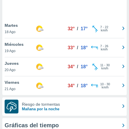
 botón
.
nto,
Martes
7
-
22
32°
/
17°
km/h
18 Ago
cios
kies,
Miércoles
ores únicos
7
-
26
33°
/
18°
km/h
19 Ago
as similares
nar,
rocesar
Jueves
11
-
30
34°
/
18°
onales como
km/h
20 Ago
 este sitio
recciones IP
Viernes
ficadores de
10
-
30
34°
/
18°
km/h
21 Ago
 posible
s
 traten tus
Riesgo de tormentas
nales en
Mañana por la noche
 interés
go a lo que
nerte. Para
Gráficas del tiempo
retirar su