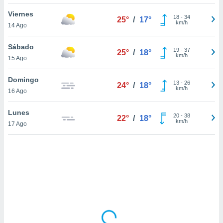
uedes
uestro sitio
Viernes
18
-
34
25°
/
17°
.com. En
km/h
14 Ago
te
 de que
Sábado
talarán
19
-
37
25°
/
18°
km/h
15 Ago
e sean
para
a
Domingo
13
-
26
24°
/
18°
por el sitio
km/h
16 Ago
o se
cookies para
Lunes
20
-
38
22°
/
18°
km/h
17 Ago
nto ni para
licidad o
ado, aunque
sualizar
general no
ada. Puedes
 instalación
y acceder a
io web a
ste abono