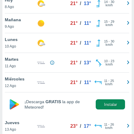
14
-
30
21°
/
13°
km/h
8 Ago
do en
 mismo.
sultar más
Mañana
15
-
29
21°
/
11°
 en nuestra
km/h
9 Ago
 Cookies
y
ualquier
Lunes
15
-
30
21°
/
11°
km/h
10 Ago
ento
 botón
ación de
Martes
10
-
23
21°
/
13°
kies
km/h
11 Ago
 disponible
e nuestra
Miércoles
11
-
25
.
21°
/
11°
km/h
12 Ago
IVAMENTE,
¡Descarga
GRATIS
la app de
Instalar
Meteored!
as
 a cookies
Jueves
 no aceptar
11
-
26
23°
/
17°
km/h
13 Ago
ón de