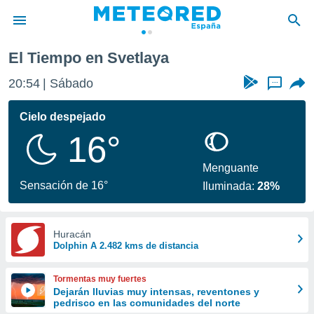
El Tiempo en Svetlaya
privacidad
20:54
Sábado
...
o de
tiempo.com)
borado por
Cielo despejado
es para
16°
ue la
 que se
e calidad.
Menguante
eder a este
Sensación de 16°
Iluminada:
28%
ediante las
opciones:
ookies y
Huracán
Dolphin A 2.482 kms de distancia
e forma
d digital
Tormentas muy fuertes
ada, basada
Dejarán lluvias muy intensas, reventones y
pedrisco en las comunidades del norte
mación