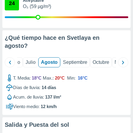
Aceptable
 seleccionar
24
o.
O₃ (59 µg/m³)
calización
precisa e
ión mediante
¿Qué tiempo hace en Svetlaya en
, publicidad
agosto
?
dos,
 publicidad
,
yo
Junio
Julio
Agosto
Septiembre
Octubre
Noviemb
ón de
 desarrollo
s.
T. Media:
18°C
Max.:
20°C
Min:
16°C
tros 1199
Días de lluvia:
14
días
ios
Acum. de lluvia:
137 l/m²
Viento medio:
12 km/h
Salida y Puesta del sol