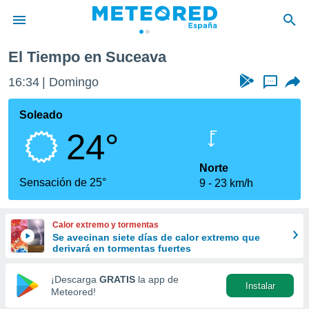
El Tiempo en Suceava
privacidad
16:34
Domingo
...
o de
tiempo.com)
borado por
Soleado
es para
24°
ue la
 que se
e calidad.
Norte
eder a este
Sensación de 25°
9
23 km/h
ediante las
opciones:
Calor extremo y tormentas
ookies y
Se avecinan siete días de calor extremo que
e forma
derivará en tormentas fuertes
d digital
¡Descarga
GRATIS
la app de
Instalar
ada, basada
Meteored!
mación