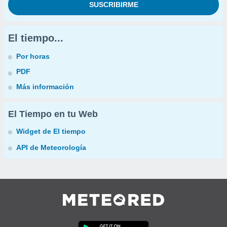
El tiempo...
Por horas
PDF
Más información
El Tiempo en tu Web
Widget de El tiempo
API de Meteorología