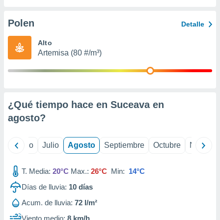
 seleccionar
o.
Polen
Detalle
calización
precisa e
Alto
ión mediante
Artemisa (80 #/m³)
, publicidad
dos,
 publicidad
,
¿Qué tiempo hace en Suceava en
ón de
agosto
?
 desarrollo
s.
tros 1199
yo
Junio
Julio
Agosto
Septiembre
Octubre
Noviemb
ios
T. Media:
20°C
Max.:
26°C
Min:
14°C
Días de lluvia:
10
días
Acum. de lluvia:
72 l/m²
Viento medio:
8 km/h