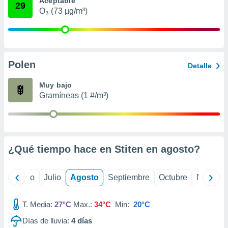
Aceptable
 seleccionar
29
o.
O₃ (73 µg/m³)
calización
precisa e
ión mediante
Polen
, publicidad
Detalle
dos,
Muy bajo
 publicidad
Gramíneas (1 #/m³)
,
ón de
 desarrollo
s.
¿Qué tiempo hace en Stiten en
agosto
?
tros 1199
ios
yo
Junio
Julio
Agosto
Septiembre
Octubre
Noviemb
T. Media:
27°C
Max.:
34°C
Min:
20°C
Días de lluvia:
4
días