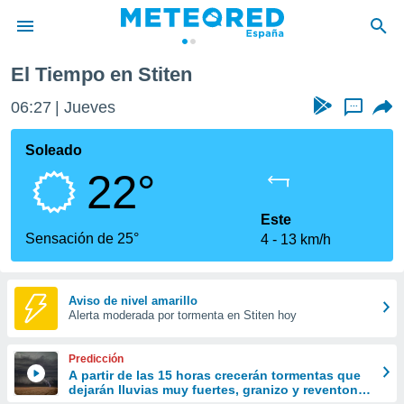
El Tiempo en Stiten
privacidad
06:27
Jueves
...
o de
tiempo.com)
borado por
Soleado
es para
22°
ue la
 que se
e calidad.
Este
eder a este
Sensación de 25°
4
13 km/h
ediante las
opciones:
ookies y
Aviso de nivel amarillo
Alerta moderada por tormenta en Stiten hoy
e forma
d digital
Predicción
ada, basada
A partir de las 15 horas crecerán tormentas que
dejarán lluvias muy fuertes, granizo y reventones
mación