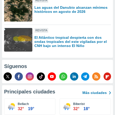
REVISTA
idad
Las aguas del Danubio alcanzan mínimos
a, utilizar
históricos en agosto de 2026
a
 la
da, crear un
REVISTA
personalizar
o, uso de
El Atlántico tropical despierta con dos
ondas tropicales del este vigiladas por el
a la
CNH bajo un intenso El Niño
e contenido
do, medir el
 de la
medir el
Síguenos
 del
 comprender
 través de
s o a través
nación de
Principales ciudades
edentes de
Más ciudades
fuentes,
y mejora de
Bellach
Biberist
os, uso de
32°
19°
32°
18°
ados con el