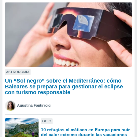
do en
 mismo.
sultar más
 en nuestra
 Cookies
y
ualquier
ento
 botón
ación de
kies
 disponible
ASTRONOMÍA
e nuestra
Un “Sol negro” sobre el Mediterráneo: cómo
.
Baleares se prepara para gestionar el eclipse
con turismo responsable
IVAMENTE,
Agustina Fontirroig
as
 a cookies
OCIO
 no aceptar
10 refugios climáticos en Europa para huir
ón de
del calor extremo durante las vacaciones