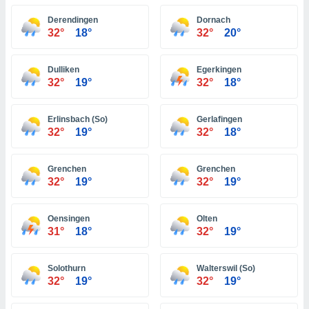
 seleccionar
o.
Derendingen
Dornach
32°
18°
32°
20°
calización
precisa e
ión mediante
Dulliken
Egerkingen
32°
19°
32°
18°
, publicidad
dos,
Erlinsbach (So)
Gerlafingen
 publicidad
32°
19°
32°
18°
,
ón de
 desarrollo
Grenchen
Grenchen
s.
32°
19°
32°
19°
tros 1199
ios
Oensingen
Olten
31°
18°
32°
19°
Solothurn
Walterswil (So)
32°
19°
32°
19°