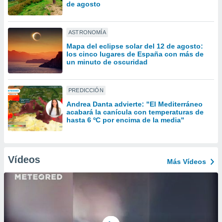
uedes
de agosto
uestro sitio
.com. En
te
ASTRONOMÍA
 de que
Mapa del eclipse solar del 12 de agosto:
talarán
los cinco lugares de España con más de
e sean
un minuto de oscuridad
para
a
por el sitio
PREDICCIÓN
o se
Andrea Danta advierte: "El Mediterráneo
cookies para
acabará la canícula con temperaturas de
hasta 6 ºC por encima de la media"
nto ni para
licidad o
ado, aunque
Vídeos
Más Vídeos
sualizar
general no
ada. Puedes
 instalación
y acceder a
io web a
ste abono