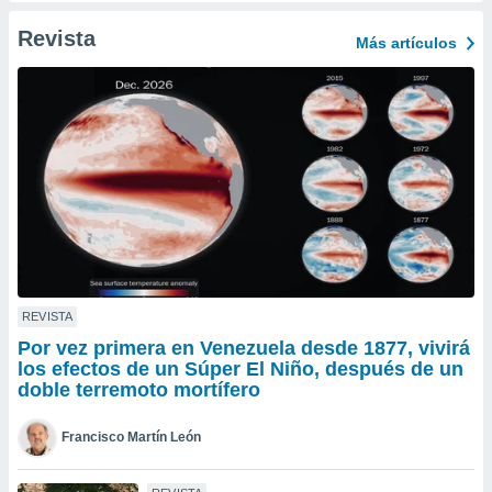
ento u
Revista
Más artículos
 de datos
er momento
ic en
o en
 Cookies
en
eb.
y
socios
el
to de
REVISTA
Por vez primera en Venezuela desde 1877, vivirá
la
los efectos de un Súper El Niño, después de un
 en un
doble terremoto mortífero
 y/o acceder
 de datos
Francisco Martín León
ara
 anuncios
ar perfiles