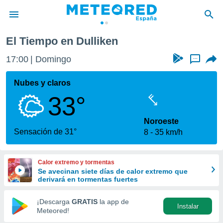
El Tiempo en Dulliken
privacidad
17:00
Domingo
...
o de
tiempo.com)
borado por
Nubes y claros
es para
33°
ue la
 que se
e calidad.
Noroeste
eder a este
Sensación de 31°
8
35 km/h
ediante las
opciones:
Calor extremo y tormentas
ookies y
Se avecinan siete días de calor extremo que
e forma
derivará en tormentas fuertes
d digital
¡Descarga
GRATIS
la app de
Instalar
ada, basada
Meteored!
mación