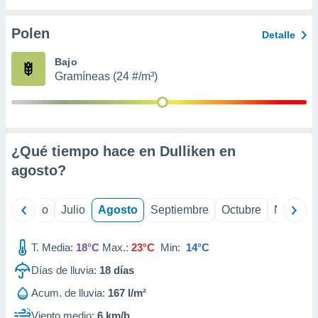
 seleccionar
o.
Polen
Detalle
calización
precisa e
Bajo
ión mediante
Gramíneas (24 #/m³)
, publicidad
dos,
 publicidad
,
¿Qué tiempo hace en Dulliken en
ón de
agosto
?
 desarrollo
s.
tros 1199
yo
Junio
Julio
Agosto
Septiembre
Octubre
Noviemb
ios
T. Media:
18°C
Max.:
23°C
Min:
14°C
Días de lluvia:
18
días
Acum. de lluvia:
167 l/m²
Viento medio:
6 km/h