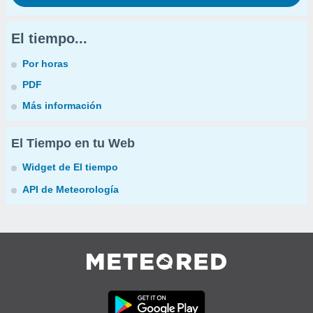
El tiempo...
Por horas
PDF
Más información
El Tiempo en tu Web
Widget de El tiempo
API de Meteorología