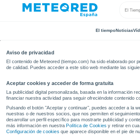
El tiempo
Noticias
Ví
Aviso de privacidad
El contenido de Meteored (tiempo.com) ha sido elaborado por pr
de calidad. Puedes acceder a este sitio web mediante las sigui
Aceptar cookies y acceder de forma gratuita
Inicio
India
Meghalaya
Sohkymphor
La publicidad digital personalizada, basada en la información r
financiar nuestra actividad para seguir ofreciéndote contenido c
El Tiempo en Sohkymp
Pulsando el botón "Aceptar y continuar", puedes acceder a la w
nuestras o de nuestros socios, que nos permiten el seguimiento
12:37
Viernes
desarrollar un perfil específico para mostrarte publicidad y co
más información en nuestra
Política de Cookies
y retirar en cu
Configuración de cookies
que aparece disponible en el pie de n
Lluvia débil