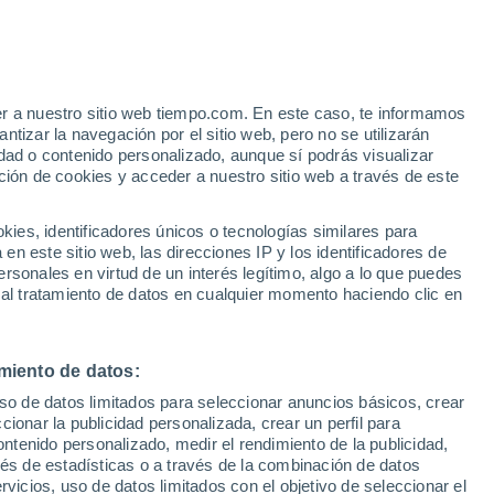
er a nuestro sitio web tiempo.com. En este caso, te informamos
tizar la navegación por el sitio web, pero no se utilizarán
dad o contenido personalizado, aunque sí podrás visualizar
ción de cookies y acceder a nuestro sitio web a través de este
 de
es, identificadores únicos o tecnologías similares para
n este sitio web, las direcciones IP y los identificadores de
rsonales en virtud de un interés legítimo, algo a lo que puedes
ualidad
Mapa de lluvia
Satélites
Modelos
 al tratamiento de datos en cualquier momento haciendo clic en
miento de datos:
Lunes
Martes
Miércoles
Jueves
uso de datos limitados para seleccionar anuncios básicos, crear
10 Ago
11 Ago
12 Ago
13 Ago
ccionar la publicidad personalizada, crear un perfil para
ontenido personalizado, medir el rendimiento de la publicidad,
vés de estadísticas o a través de la combinación de datos
rvicios, uso de datos limitados con el objetivo de seleccionar el
90%
90%
90%
90%