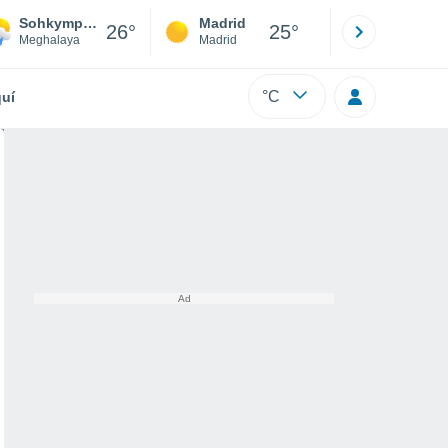
Sohkymphor
Madrid
Barcelona
26°
25°
Meghalaya
Madrid
Barcelona
°C
uí