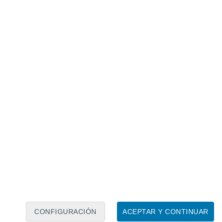
Calendario lunar
Lun
Mar
Mié
Jue
Vie
Sáb
Dom
7
8
9
10
11
12
13
14
15
16
17
18
19
20
CONFIGURACIÓN
ACEPTAR Y CONTINUAR