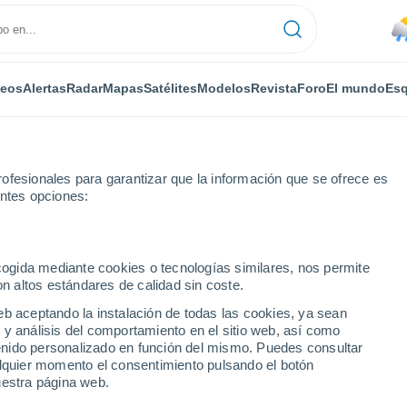
deos
Alertas
Radar
Mapas
Satélites
Modelos
Revista
Foro
El mundo
Esq
ofesionales para garantizar que la información que se ofrece es
entes opciones:
ecogida mediante cookies o tecnologías similares, nos permite
on altos estándares de calidad sin coste.
hor
eb aceptando la instalación de todas las cookies, ya sean
 y análisis del comportamiento en el sitio web, así como
...
ntenido personalizado en función del mismo. Puedes consultar
alquier momento el consentimiento pulsando el botón
Por horas
uestra página web.
Lluvias débiles en las próximas
horas