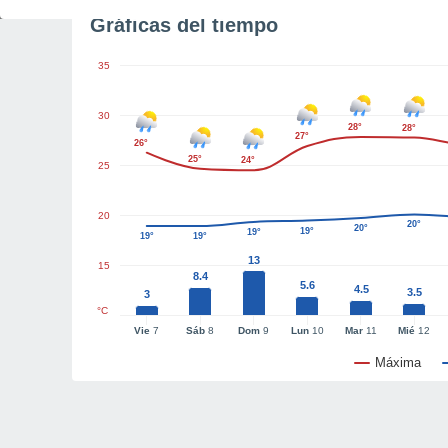
Gráficas del tiempo
35
30
28°
28°
27°
26°
25°
24°
25
20
20°
20°
19°
19°
19°
19°
13
15
8.4
5.6
4.5
3.5
3
°C
Vie
7
Sáb
8
Dom
9
Lun
10
Mar
11
Mié
12
Máxima