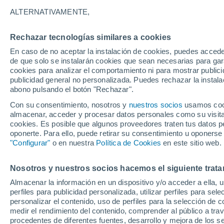
25°
ALTERNATIVAMENTE,
Rechazar tecnologías similares a cookies
50%
En caso de no aceptar la instalación de cookies, puedes acced
Sensación de 27°
0.5 l/m²
de que solo se instalarán cookies que sean necesarias para garan
cookies para analizar el comportamiento ni para mostrar publici
publicidad general no personalizada. Puedes rechazar la instala
abono pulsando el botón "Rechazar".
Previsión para el eclipse
Samuel Biener avisa de posibles tormentas y
Con su consentimiento, nosotros y
nuestros socios
usamos cooki
un domo de calor en España
almacenar, acceder y procesar datos personales como su visita e
cookies. Es posible que algunos proveedores traten tus datos pe
El Tiempo 1 - 7 días
Por horas
Radar de lluvia
Act
oponerte. Para ello, puede retirar su consentimiento u oponerse
"Configurar"
o en nuestra
Política de Cookies
en este sitio web.
Nosotros y nuestros socios hacemos el siguiente trata
Mañana
Domingo
Hoy
Almacenar la información en un dispositivo y/o acceder a ella, 
8 Ago
9 Ago
7 Ago
perfiles para publicidad personalizada, utilizar perfiles para sele
personalizar el contenido, uso de perfiles para la selección de c
medir el rendimiento del contenido, comprender al público a tra
procedentes de diferentes fuentes, desarrollo y mejora de los se
90%
90%
80%