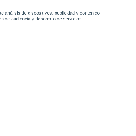
5.6 l/m²
4.5 l/m²
3.5 l/m²
4.8 l/m²
27°
/
19°
28°
/
20°
28°
/
20°
27°
/
20°
e análisis de dispositivos, publicidad y contenido
n de audiencia y desarrollo de servicios.
-
23
km/h
10
-
25
km/h
10
-
23
km/h
8
-
27
km/h
agosto
Sur
10 ¡Muy Alto!
12
-
30 km/h
FPS:
25-50
Sur
8 ¡Muy Alto!
12
-
31 km/h
FPS:
25-50
Sur
5 Medio
13
-
32 km/h
FPS:
6-10
Sur
2 Bajo
12
-
30 km/h
FPS:
no