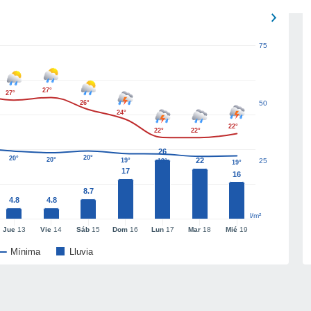
75
27°
27°
26°
50
24°
22°
22°
22°
26
20°
20°
20°
22
19°
25
19°
19°
17
16
8.7
4.8
4.8
l/m²
Jue
13
Vie
14
Sáb
15
Dom
16
Lun
17
Mar
18
Mié
19
Mínima
Lluvia