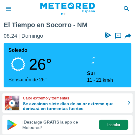
El Tiempo en Socorro - NM
privacidad
08:24
Domingo
...
o de
tiempo.com)
borado por
Soleado
es para
26°
ue la
 que se
e calidad.
Sur
eder a este
Sensación de 26°
11
21 km/h
ediante las
opciones:
Calor extremo y tormentas
ookies y
Se avecinan siete días de calor extremo que
e forma
derivará en tormentas fuertes
d digital
¡Descarga
GRATIS
la app de
Instalar
ada, basada
Meteored!
mación