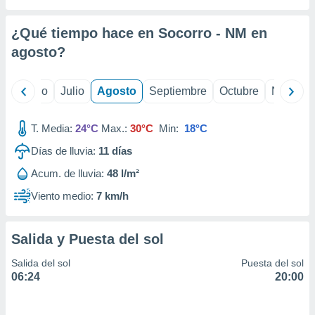
 seleccionar
o.
¿Qué tiempo hace en Socorro - NM en
calización
precisa e
agosto
?
ión mediante
, publicidad
yo
Junio
Julio
Agosto
Septiembre
Octubre
Noviemb
dos,
T. Media:
24°C
Max.:
30°C
Min:
18°C
 publicidad
,
Días de lluvia:
11
días
ón de
 desarrollo
Acum. de lluvia:
48 l/m²
s.
Viento medio:
7 km/h
tros 1199
ios
Salida y Puesta del sol
Salida del sol
Puesta del sol
06:24
20:00