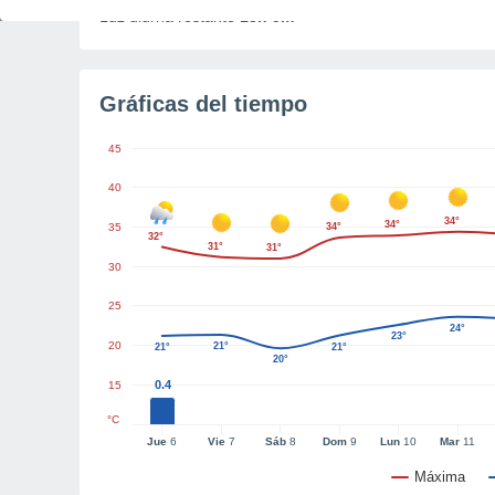
Luz diurna restante
13h 5m
Gráficas del tiempo
45
40
34°
34°
35
34°
32°
31°
31°
30
25
24°
23°
20
21°
21°
21°
20°
0.4
15
°C
Jue
6
Vie
7
Sáb
8
Dom
9
Lun
10
Mar
11
Máxima