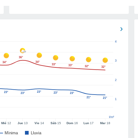
4
36°
3
34°
34°
33°
33°
32°
32°
2
23°
23°
23°
23°
23°
21°
21°
1
l/m²
Mié
12
Jue
13
Vie
14
Sáb
15
Dom
16
Lun
17
Mar
18
Mínima
Lluvia