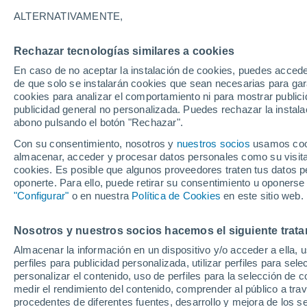
24°
ALTERNATIVAMENTE,
Rechazar tecnologías similares a cookies
Noreste
En caso de no aceptar la instalación de cookies, puedes acced
Sensación de 24°
9
-
21 km/
de que solo se instalarán cookies que sean necesarias para garan
cookies para analizar el comportamiento ni para mostrar publici
publicidad general no personalizada. Puedes rechazar la instala
abono pulsando el botón "Rechazar".
Predicción
A partir de las 15 horas crecerán tormentas q
Con su consentimiento, nosotros y
nuestros socios
usamos cooki
dejarán lluvias muy fuertes, granizo y revent
almacenar, acceder y procesar datos personales como su visita e
en el este peninsular
cookies. Es posible que algunos proveedores traten tus datos pe
El Tiempo 1 - 7 días
Por horas
Actualidad
Mapa d
oponerte. Para ello, puede retirar su consentimiento u oponerse
"Configurar"
o en nuestra
Política de Cookies
en este sitio web.
Nosotros y nuestros socios hacemos el siguiente trata
Mañana
Sábado
D
Hoy
Almacenar la información en un dispositivo y/o acceder a ella, 
7 Ago
8 Ago
6 Ago
perfiles para publicidad personalizada, utilizar perfiles para sele
personalizar el contenido, uso de perfiles para la selección de c
medir el rendimiento del contenido, comprender al público a tra
procedentes de diferentes fuentes, desarrollo y mejora de los se
50%