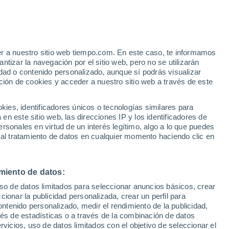
Aviso de nivel amarillo
Alerta moderada por altas
temperaturas en Sindia hoy
er a nuestro sitio web tiempo.com. En este caso, te informamos
h
tizar la navegación por el sitio web, pero no se utilizarán
dad o contenido personalizado, aunque sí podrás visualizar
ción de cookies y acceder a nuestro sitio web a través de este
ue
es, identificadores únicos o tecnologías similares para
ones
n este sitio web, las direcciones IP y los identificadores de
rsonales en virtud de un interés legítimo, algo a lo que puedes
e nubosidad
Radar de lluvia
Satélites
Modelos
 al tratamiento de datos en cualquier momento haciendo clic en
miento de datos:
omingo
Lunes
Martes
Miércoles
uso de datos limitados para seleccionar anuncios básicos, crear
9 Ago
10 Ago
11 Ago
12 Ago
ccionar la publicidad personalizada, crear un perfil para
ontenido personalizado, medir el rendimiento de la publicidad,
vés de estadísticas o a través de la combinación de datos
rvicios, uso de datos limitados con el objetivo de seleccionar el