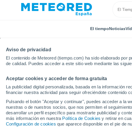
El tiempo
Noticias
Ví
Aviso de privacidad
El contenido de Meteored (tiempo.com) ha sido elaborado por pr
de calidad. Puedes acceder a este sitio web mediante las sigui
Aceptar cookies y acceder de forma gratuita
Inicio
Italia
Provincia de Nuoro
Sindia
La publicidad digital personalizada, basada en la información r
financiar nuestra actividad para seguir ofreciéndote contenido c
El Tiempo en Sindia
Pulsando el botón "Aceptar y continuar", puedes acceder a la w
nuestras o de nuestros socios, que nos permiten el seguimiento
07:58
Jueves
desarrollar un perfil específico para mostrarte publicidad y co
más información en nuestra
Política de Cookies
y retirar en cu
Configuración de cookies
que aparece disponible en el pie de n
Soleado