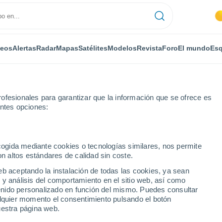
deos
Alertas
Radar
Mapas
Satélites
Modelos
Revista
Foro
El mundo
Esq
ofesionales para garantizar que la información que se ofrece es
entes opciones:
ecogida mediante cookies o tecnologías similares, nos permite
on altos estándares de calidad sin coste.
eb aceptando la instalación de todas las cookies, ya sean
 y análisis del comportamiento en el sitio web, así como
...
ntenido personalizado en función del mismo. Puedes consultar
alquier momento el consentimiento pulsando el botón
Por horas
uestra página web.
Intervalos nubosos en las
próximas horas