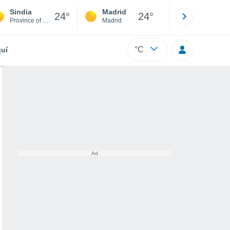
Sindia
Madrid
Barcelona
24°
24°
Province of Nuoro
Madrid
Barcelona
°C
uí