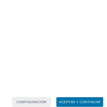
Calendario lunar
Lun
Mar
Mié
Jue
Vie
Sáb
Dom
6
7
8
9
10
11
12
13
14
15
16
17
18
19
CONFIGURACIÓN
ACEPTAR Y CONTINUAR