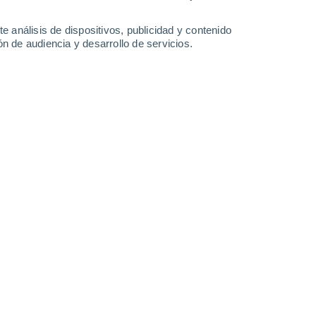
34°
/
21°
34°
/
23°
34°
/
24°
34°
/
23°
e análisis de dispositivos, publicidad y contenido
n de audiencia y desarrollo de servicios.
-
36
km/h
13
-
35
km/h
13
-
32
km/h
14
-
35
km/h
Noreste
1 Bajo
9
-
21 km/h
FPS:
no
Norte
2 Bajo
8
-
19 km/h
FPS:
no
Norte
3 Medio
9
-
22 km/h
FPS:
6-10
Norte
5 Medio
10
-
25 km/h
FPS:
6-10