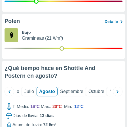
 seleccionar
o.
calización
precisa e
Polen
Detalle
ión mediante
Bajo
, publicidad
Gramíneas (21 #/m³)
dos,
 publicidad
,
ón de
¿Qué tiempo hace en Shottle And
 desarrollo
s.
Postern en
agosto
?
tros 1199
ios
yo
Junio
Julio
Agosto
Septiembre
Octubre
Noviemb
T. Media:
16°C
Max.:
20°C
Min:
12°C
Días de lluvia:
13
días
Acum. de lluvia:
72 l/m²