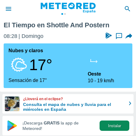
ostern
El Tiempo en Shottle And Postern
privacidad
08:28
Domingo
...
o de
tiempo.com)
borado por
Nubes y claros
es para
17°
ue la
 que se
e calidad.
Oeste
eder a este
Sensación de 17°
10
19 km/h
ediante las
opciones:
¿Lloverá en el eclipse?
ookies y
Consulta el mapa de nubes y lluvia para el
e forma
miércoles en España
d digital
¡Descarga
GRATIS
la app de
Instalar
ada, basada
Meteored!
mación