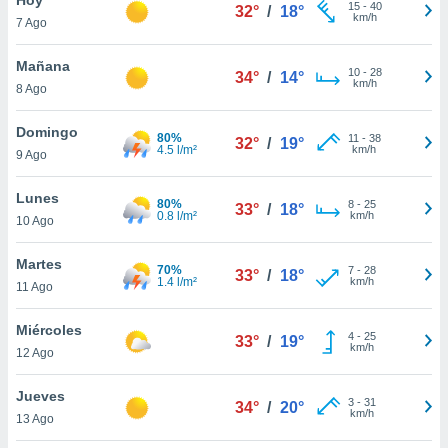
15
-
40
32°
/
18°
km/h
7 Ago
do en
 mismo.
sultar más
Mañana
10
-
28
34°
/
14°
 en nuestra
km/h
8 Ago
 Cookies
y
ualquier
Domingo
80%
11
-
38
32°
/
19°
4.5 l/m²
km/h
9 Ago
ento
 botón
ación de
Lunes
80%
8
-
25
33°
/
18°
kies
0.8 l/m²
km/h
10 Ago
 disponible
e nuestra
Martes
70%
7
-
28
.
33°
/
18°
1.4 l/m²
km/h
11 Ago
IVAMENTE,
Miércoles
4
-
25
33°
/
19°
km/h
12 Ago
as
 a cookies
Jueves
3
-
31
34°
/
20°
km/h
 no aceptar
13 Ago
ón de