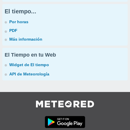
El tiempo...
Por horas
PDF
Más información
El Tiempo en tu Web
Widget de El tiempo
API de Meteorología