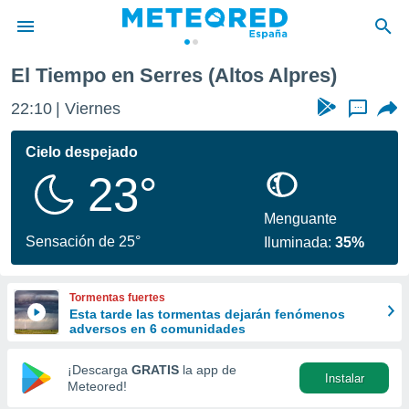
Serres
El Tiempo en Serres (Altos Alpres)
privacidad
22:10
Viernes
...
o de
tiempo.com)
borado por
Cielo despejado
es para
23°
ue la
 que se
e calidad.
Menguante
eder a este
Sensación de 25°
Iluminada:
35%
ediante las
opciones:
Tormentas fuertes
ookies y
Esta tarde las tormentas dejarán fenómenos
e forma
adversos en 6 comunidades
d digital
¡Descarga
GRATIS
la app de
Instalar
ada, basada
Meteored!
mación