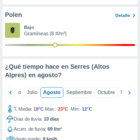
 seleccionar
o.
Polen
Detalle
calización
precisa e
Bajo
ión mediante
Gramíneas (8 #/m³)
, publicidad
dos,
 publicidad
,
¿Qué tiempo hace en Serres (Altos
ón de
Alpres) en
agosto
?
 desarrollo
s.
tros 1199
yo
Junio
Julio
Agosto
Septiembre
Octubre
Noviemb
ios
T. Media:
18°C
Max.:
23°C
Min:
12°C
Días de lluvia:
10
días
Acum. de lluvia:
69 l/m²
Viento medio:
8 km/h