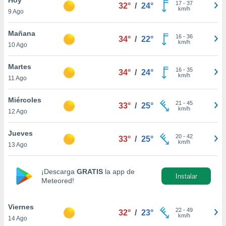
17
-
37
32°
/
24°
km/h
9 Ago
do en
 mismo.
sultar más
Mañana
16
-
36
34°
/
22°
 en nuestra
km/h
10 Ago
 Cookies
y
ualquier
Martes
16
-
35
34°
/
24°
km/h
11 Ago
ento
 botón
ación de
Miércoles
21
-
45
33°
/
25°
kies
km/h
12 Ago
 disponible
e nuestra
Jueves
20
-
42
.
33°
/
25°
km/h
13 Ago
IVAMENTE,
¡Descarga
GRATIS
la app de
Instalar
Meteored!
as
 a cookies
Viernes
 no aceptar
22
-
49
32°
/
23°
km/h
14 Ago
ón de