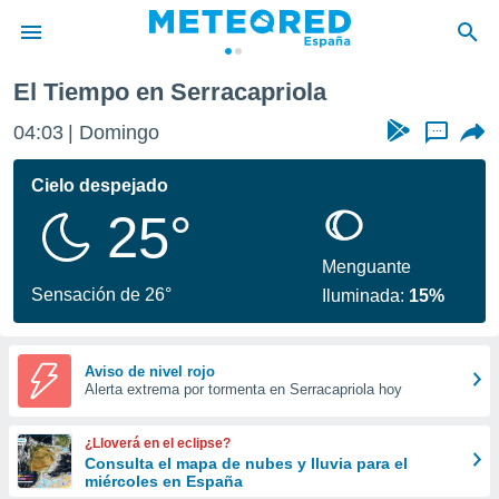
El Tiempo en Serracapriola
privacidad
04:03
Domingo
...
o de
tiempo.com)
borado por
Cielo despejado
es para
25°
ue la
 que se
e calidad.
Menguante
eder a este
Sensación de 26°
Iluminada:
15%
ediante las
opciones:
ookies y
Aviso de nivel rojo
Alerta extrema por tormenta en Serracapriola hoy
e forma
d digital
¿Lloverá en el eclipse?
ada, basada
Consulta el mapa de nubes y lluvia para el
miércoles en España
mación