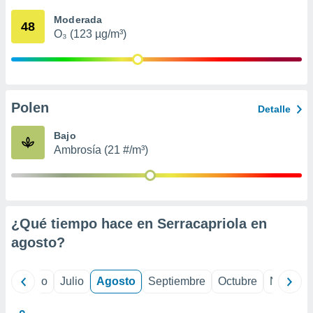
 seleccionar
o.
Moderada
48
O₃ (123 µg/m³)
calización
precisa e
ión mediante
, publicidad
Polen
Detalle
dos,
 publicidad
Bajo
,
Ambrosía (21 #/m³)
ón de
 desarrollo
s.
tros 1199
ios
¿Qué tiempo hace en Serracapriola en
agosto
?
yo
Junio
Julio
Agosto
Septiembre
Octubre
Noviemb