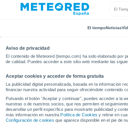
El tiempo
Noticias
Ví
Aviso de privacidad
El contenido de Meteored (tiempo.com) ha sido elaborado por pr
de calidad. Puedes acceder a este sitio web mediante las sigui
Aceptar cookies y acceder de forma gratuita
Inicio
Rusia
Óblast de Yaroslavl
Sera
La publicidad digital personalizada, basada en la información r
financiar nuestra actividad para seguir ofreciéndote contenido c
El Tiempo en Sera
Pulsando el botón "Aceptar y continuar", puedes acceder a la w
nuestras o de nuestros socios, que nos permiten el seguimiento
13:04
Domingo
desarrollar un perfil específico para mostrarte publicidad y co
más información en nuestra
Política de Cookies
y retirar en cu
Configuración de cookies
que aparece disponible en el pie de n
Lluvia débil