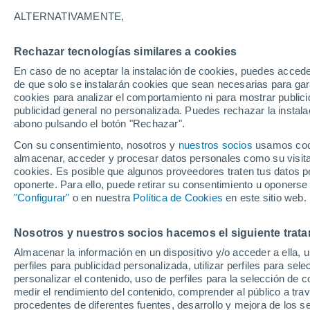
20°
ALTERNATIVAMENTE,
Rechazar tecnologías similares a cookies
30%
En caso de no aceptar la instalación de cookies, puedes acced
Sensación de 20°
0.1 l/m²
de que solo se instalarán cookies que sean necesarias para garan
cookies para analizar el comportamiento ni para mostrar publici
publicidad general no personalizada. Puedes rechazar la instala
abono pulsando el botón "Rechazar".
Calor extremo y tormentas
Se avecinan siete días de calor extremo que
Con su consentimiento, nosotros y
nuestros socios
usamos cooki
derivará en tormentas fuertes
almacenar, acceder y procesar datos personales como su visita e
cookies. Es posible que algunos proveedores traten tus datos pe
El Tiempo 1 - 7 días
Por horas
Actualidad
Mapa de
oponerte. Para ello, puede retirar su consentimiento u oponerse
"Configurar"
o en nuestra
Política de Cookies
en este sitio web.
Nosotros y nuestros socios hacemos el siguiente trata
Mañana
Martes
M
Hoy
Almacenar la información en un dispositivo y/o acceder a ella, 
10 Ago
11 Ago
9 Ago
perfiles para publicidad personalizada, utilizar perfiles para sele
personalizar el contenido, uso de perfiles para la selección de c
medir el rendimiento del contenido, comprender al público a tra
procedentes de diferentes fuentes, desarrollo y mejora de los se
80%
30%