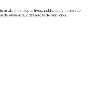
13 l/m²
11 l/m²
2.3 l/m²
18°
/
12°
13°
/
9°
14°
/
9°
21°
/
11°
e análisis de dispositivos, publicidad y contenido
n de audiencia y desarrollo de servicios.
-
46
km/h
29
-
58
km/h
22
-
47
km/h
18
-
45
km/h
Noroeste
4 Medio
17
-
36 km/h
FPS:
6-10
Noroeste
4 Medio
16
-
37 km/h
FPS:
6-10
Noroeste
3 Medio
17
-
37 km/h
FPS:
6-10
Noroeste
2 Bajo
17
-
39 km/h
FPS:
no