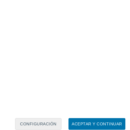
Calendario lunar
Lun
Mar
Mié
Jue
Vie
Sáb
Dom
9
10
11
12
13
14
15
16
17
18
19
20
21
22
CONFIGURACIÓN
ACEPTAR Y CONTINUAR