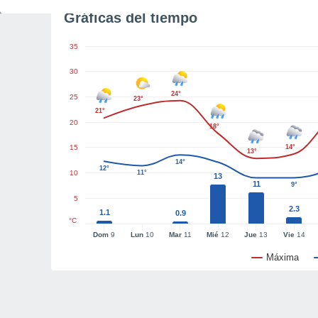
Gráficas del tiempo
35
30
24°
25
23°
21°
20
18°
15
14°
13°
14°
12°
10
11°
13
11
9°
5
2.3
1.1
0.9
°C
Dom
9
Lun
10
Mar
11
Mié
12
Jue
13
Vie
14
Máxima