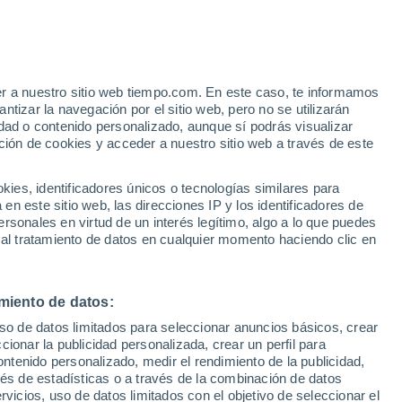
er a nuestro sitio web tiempo.com. En este caso, te informamos
tizar la navegación por el sitio web, pero no se utilizarán
dad o contenido personalizado, aunque sí podrás visualizar
ción de cookies y acceder a nuestro sitio web a través de este
es, identificadores únicos o tecnologías similares para
n este sitio web, las direcciones IP y los identificadores de
rsonales en virtud de un interés legítimo, algo a lo que puedes
 lluvia
Radar de lluvia
Satélites
Modelos
 al tratamiento de datos en cualquier momento haciendo clic en
miento de datos:
iércoles
Jueves
Viernes
Sábado
uso de datos limitados para seleccionar anuncios básicos, crear
12 Ago
13 Ago
14 Ago
15 Ago
ccionar la publicidad personalizada, crear un perfil para
ontenido personalizado, medir el rendimiento de la publicidad,
vés de estadísticas o a través de la combinación de datos
rvicios, uso de datos limitados con el objetivo de seleccionar el
90%
90%
80%