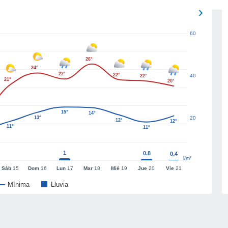
60
26°
24°
22°
22°
40
22°
21°
20°
15°
14°
13°
20
12°
12°
11°
11°
1
0.8
0.4
l/m²
Sáb
15
Dom
16
Lun
17
Mar
18
Mié
19
Jue
20
Vie
21
Mínima
Lluvia