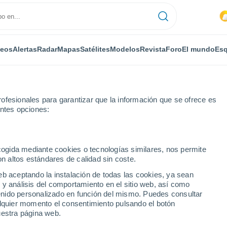
deos
Alertas
Radar
Mapas
Satélites
Modelos
Revista
Foro
El mundo
Esq
ofesionales para garantizar que la información que se ofrece es
entes opciones:
ecogida mediante cookies o tecnologías similares, nos permite
on altos estándares de calidad sin coste.
eb aceptando la instalación de todas las cookies, ya sean
 y análisis del comportamiento en el sitio web, así como
...
ntenido personalizado en función del mismo. Puedes consultar
alquier momento el consentimiento pulsando el botón
Por horas
uestra página web.
Cielos nubosos en las próximas
horas