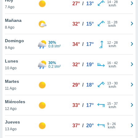
14
-
28
27°
/
13°
km/h
7 Ago
do en
 mismo.
sultar más
Mañana
11
-
28
32°
/
15°
 en nuestra
km/h
8 Ago
 Cookies
y
ualquier
Domingo
30%
12
-
28
34°
/
17°
0.8 l/m²
km/h
9 Ago
ento
 botón
ación de
Lunes
30%
16
-
42
32°
/
19°
kies
0.2 l/m²
km/h
10 Ago
 disponible
e nuestra
Martes
13
-
30
.
29°
/
18°
km/h
11 Ago
IVAMENTE,
Miércoles
15
-
37
33°
/
17°
km/h
12 Ago
as
 a cookies
Jueves
9
-
26
37°
/
20°
km/h
 no aceptar
13 Ago
ón de