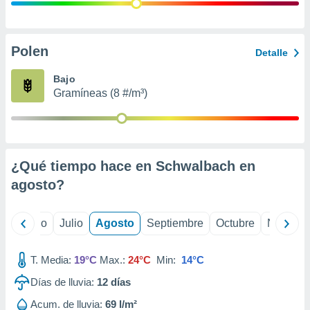
 seleccionar
o.
calización
precisa e
Polen
Detalle
ión mediante
Bajo
, publicidad
Gramíneas (8 #/m³)
dos,
 publicidad
,
ón de
¿Qué tiempo hace en Schwalbach en
 desarrollo
s.
agosto
?
tros 1199
ios
yo
Junio
Julio
Agosto
Septiembre
Octubre
Noviemb
T. Media:
19°C
Max.:
24°C
Min:
14°C
Días de lluvia:
12
días
Acum. de lluvia:
69 l/m²