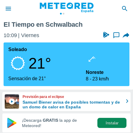
El Tiempo en Schwalbach
privacidad
10:09
Viernes
...
o de
tiempo.com)
borado por
Soleado
es para
21°
ue la
 que se
e calidad.
Noreste
eder a este
Sensación de 21°
8
23 km/h
ediante las
opciones:
Previsión para el eclipse
ookies y
Samuel Biener avisa de posibles tormentas y de
e forma
un domo de calor en España
d digital
¡Descarga
GRATIS
la app de
Instalar
ada, basada
Meteored!
mación