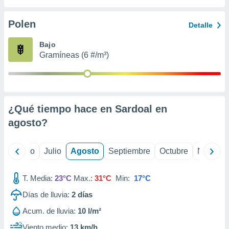
 seleccionar
o.
Polen
Detalle
calización
precisa e
Bajo
ión mediante
Gramíneas (6 #/m³)
, publicidad
dos,
 publicidad
,
¿Qué tiempo hace en Sardoal en
ón de
agosto
?
 desarrollo
s.
tros 1199
yo
Junio
Julio
Agosto
Septiembre
Octubre
Noviemb
ios
T. Media:
23°C
Max.:
31°C
Min:
17°C
Días de lluvia:
2
días
Acum. de lluvia:
10 l/m²
Viento medio:
13 km/h