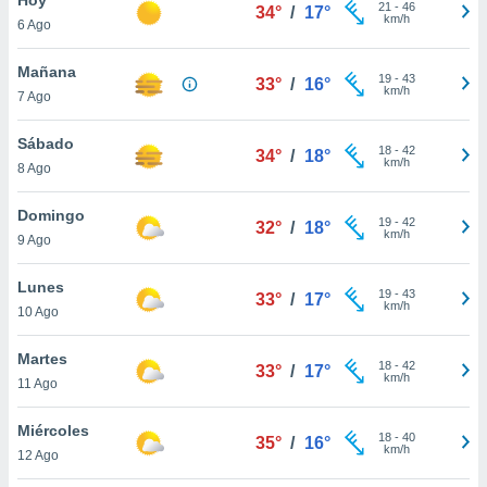
21
-
46
34°
/
17°
km/h
6 Ago
do en
 mismo.
sultar más
Mañana
19
-
43
33°
/
16°
 en nuestra
km/h
7 Ago
 Cookies
y
ualquier
Sábado
18
-
42
34°
/
18°
km/h
8 Ago
ento
 botón
ación de
Domingo
19
-
42
32°
/
18°
kies
km/h
9 Ago
 disponible
e nuestra
Lunes
19
-
43
.
33°
/
17°
km/h
10 Ago
IVAMENTE,
Martes
18
-
42
33°
/
17°
km/h
11 Ago
as
 a cookies
Miércoles
18
-
40
35°
/
16°
km/h
 no aceptar
12 Ago
ón de