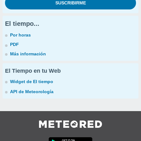
El tiempo...
Por horas
PDF
Más información
El Tiempo en tu Web
Widget de El tiempo
API de Meteorología