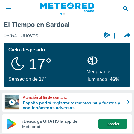
El Tiempo en Sardoal
privacidad
05:54
Jueves
...
o de
tiempo.com)
borado por
Cielo despejado
es para
17°
ue la
 que se
e calidad.
Menguante
eder a este
Sensación de 17°
Iluminada:
46%
ediante las
opciones:
Atención al fin de semana
ookies y
España podrá registrar tormentas muy fuertes y
e forma
con fenómenos adversos
d digital
¡Descarga
GRATIS
la app de
Instalar
ada, basada
Meteored!
mación