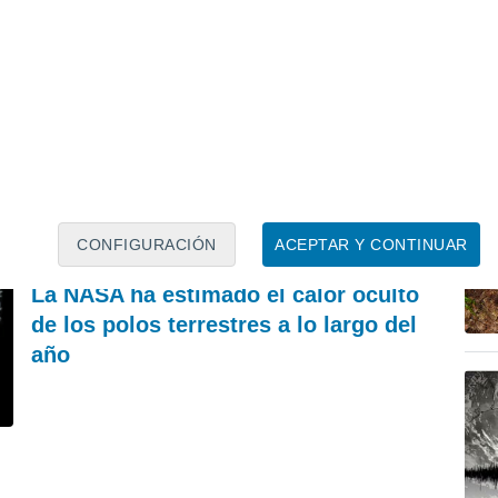
PREDICCIÓN
A
A partir de las 15 horas las tormentas dejarán
La
lluvias muy fuertes, reventones y pedrisco en
vi
las comunidades del norte
Francisco Martín León
CONFIGURACIÓN
ACEPTAR Y CONTINUAR
REVISTA
La NASA ha estimado el calor oculto
de los polos terrestres a lo largo del
año