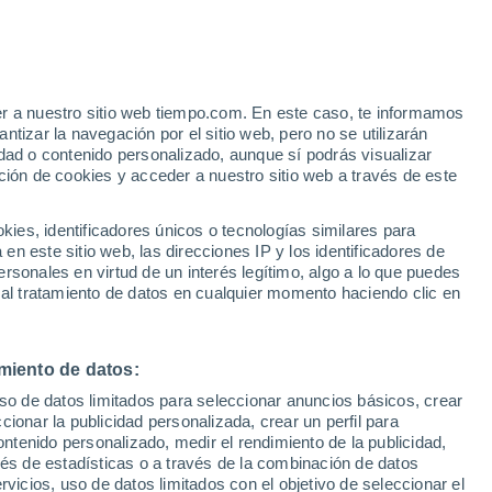
29°
16°
Franca
er a nuestro sitio web tiempo.com. En este caso, te informamos
31°
tizar la navegación por el sitio web, pero no se utilizarán
16°
ão
dad o contenido personalizado, aunque sí podrás visualizar
o
ción de cookies y acceder a nuestro sitio web a través de este
es, identificadores únicos o tecnologías similares para
n este sitio web, las direcciones IP y los identificadores de
29°
rsonales en virtud de un interés legítimo, algo a lo que puedes
17°
 al tratamiento de datos en cualquier momento haciendo clic en
29°
Campinas
15°
São José
27°
dos Campos
16°
São Paulo
miento de datos:
24°
uso de datos limitados para seleccionar anuncios básicos, crear
19°
ccionar la publicidad personalizada, crear un perfil para
Peruibe
ontenido personalizado, medir el rendimiento de la publicidad,
vés de estadísticas o a través de la combinación de datos
rvicios, uso de datos limitados con el objetivo de seleccionar el