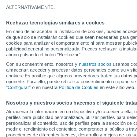
ALTERNATIVAMENTE,
33°
21°
Santa Fé Do
33°
Rechazar tecnologías similares a cookies
Sul
33°
18°
18°
En caso de no aceptar la instalación de cookies, puedes acced
Olimpia
32°
São José Do
de que solo se instalarán cookies que sean necesarias para garan
Rio Preto
18°
Ribeir
cookies para analizar el comportamiento ni para mostrar publici
Aracatuba
Pret
publicidad general no personalizada. Puedes rechazar la instala
abono pulsando el botón "Rechazar".
30°
18°
30°
Con su consentimiento, nosotros y
nuestros socios
usamos cooki
17°
Presidente
Prudente
almacenar, acceder y procesar datos personales como su visita e
Bauru
cookies. Es posible que algunos proveedores traten tus datos pe
29°
17°
oponerte. Para ello, puede retirar su consentimiento u oponerse
Ourinhos
"Configurar"
o en nuestra
Política de Cookies
en este sitio web.
26°
Nosotros y nuestros socios hacemos el siguiente trata
16°
Itapeva
Almacenar la información en un dispositivo y/o acceder a ella, 
perfiles para publicidad personalizada, utilizar perfiles para sele
personalizar el contenido, uso de perfiles para la selección de c
medir el rendimiento del contenido, comprender al público a tra
procedentes de diferentes fuentes, desarrollo y mejora de los se