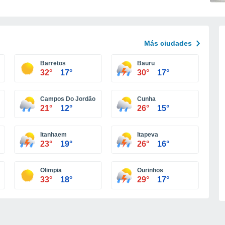
Más ciudades
Barretos
Bauru
32°
17°
30°
17°
Campos Do Jordão
Cunha
21°
12°
26°
15°
Itanhaem
Itapeva
23°
19°
26°
16°
Olimpia
Ourinhos
33°
18°
29°
17°