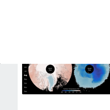
PREDICCIÓN
La NOAA se mantiene firme en su pronóstico:
se espera una temporada de huracanes más
tranquila de lo habitual
Revista