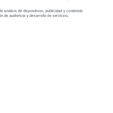
e análisis de dispositivos, publicidad y contenido
n de audiencia y desarrollo de servicios.
Leaflet
|
©
OpenStreetMap
|
ECMWF
by © Meteored