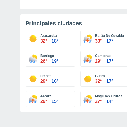
Principales ciudades
Aracatuba
Barão De Geraldo
32°
18°
30°
17°
Bertioga
Campinas
26°
19°
29°
17°
Franca
Guara
29°
16°
32°
17°
Jacarei
Mogi Das Cruzes
29°
15°
27°
14°