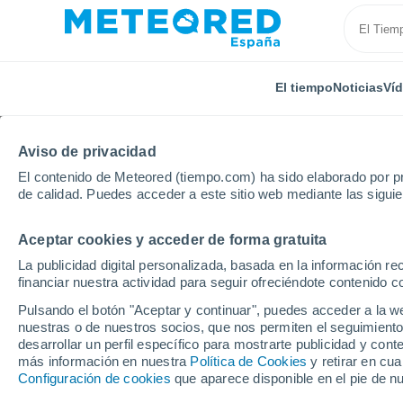
El tiempo
Noticias
Ví
Aviso de privacidad
El contenido de Meteored (tiempo.com) ha sido elaborado por pr
de calidad. Puedes acceder a este sitio web mediante las sigui
Aceptar cookies y acceder de forma gratuita
Inicio
Brasil
Estado de São Paulo
La publicidad digital personalizada, basada en la información r
financiar nuestra actividad para seguir ofreciéndote contenido c
El Tiempo en el Estado
Pulsando el botón "Aceptar y continuar", puedes acceder a la w
nuestras o de nuestros socios, que nos permiten el seguimiento
desarrollar un perfil específico para mostrarte publicidad y co
Hoy, 8 agosto
Todo el día
Símbolo
más información en nuestra
Política de Cookies
y retirar en cu
Configuración de cookies
que aparece disponible en el pie de n