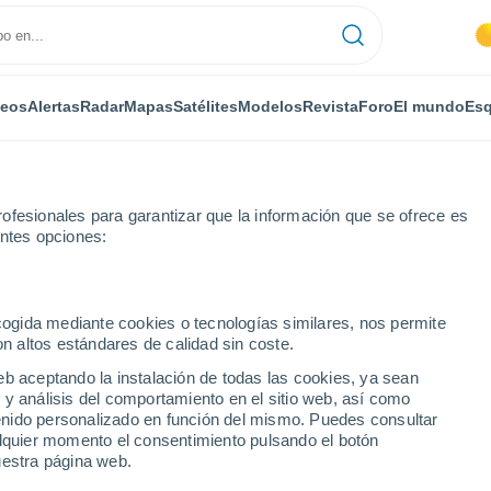
deos
Alertas
Radar
Mapas
Satélites
Modelos
Revista
Foro
El mundo
Esq
ofesionales para garantizar que la información que se ofrece es
entes opciones:
ecogida mediante cookies o tecnologías similares, nos permite
on altos estándares de calidad sin coste.
 de São Paulo
eb aceptando la instalación de todas las cookies, ya sean
 y análisis del comportamiento en el sitio web, así como
ntenido personalizado en función del mismo. Puedes consultar
alquier momento el consentimiento pulsando el botón
uestra página web.