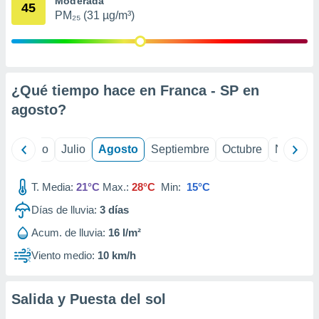
Moderada
 seleccionar
45
o.
PM₂₅ (31 µg/m³)
calización
precisa e
ión mediante
¿Qué tiempo hace en Franca - SP en
, publicidad
agosto
?
dos,
 publicidad
,
yo
Junio
Julio
Agosto
Septiembre
Octubre
Noviemb
ón de
 desarrollo
s.
T. Media:
21°C
Max.:
28°C
Min:
15°C
tros 1199
Días de lluvia:
3
días
ios
Acum. de lluvia:
16 l/m²
Viento medio:
10 km/h
Salida y Puesta del sol