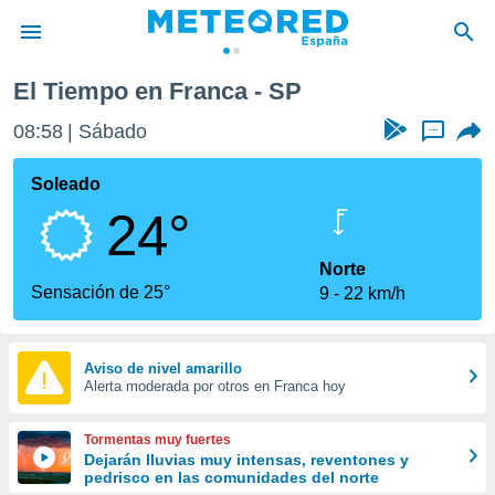
El Tiempo en Franca - SP
privacidad
08:58
Sábado
...
o de
tiempo.com)
borado por
Soleado
es para
24°
ue la
 que se
e calidad.
Norte
eder a este
Sensación de 25°
9
22 km/h
ediante las
opciones:
ookies y
Aviso de nivel amarillo
Alerta moderada por otros en Franca hoy
e forma
d digital
Tormentas muy fuertes
ada, basada
Dejarán lluvias muy intensas, reventones y
pedrisco en las comunidades del norte
mación