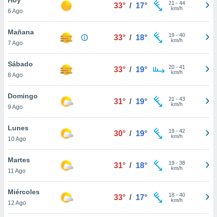
21
-
44
33°
/
17°
km/h
6 Ago
do en
 mismo.
sultar más
Mañana
19
-
40
33°
/
18°
 en nuestra
km/h
7 Ago
 Cookies
y
ualquier
Sábado
20
-
41
33°
/
19°
km/h
8 Ago
ento
 botón
ación de
Domingo
21
-
43
31°
/
19°
kies
km/h
9 Ago
 disponible
e nuestra
Lunes
19
-
42
.
30°
/
19°
km/h
10 Ago
IVAMENTE,
Martes
19
-
38
31°
/
18°
km/h
11 Ago
as
 a cookies
Miércoles
18
-
40
33°
/
17°
km/h
 no aceptar
12 Ago
ón de