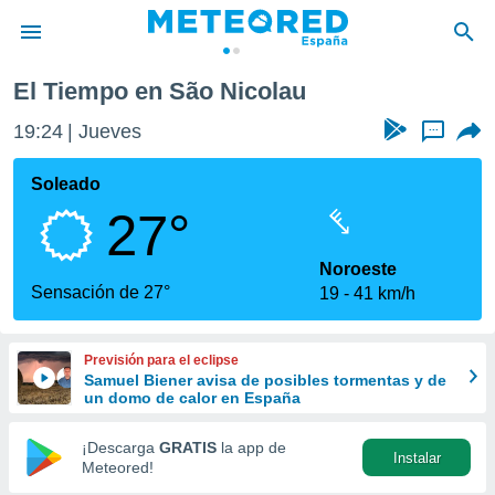
El Tiempo en São Nicolau
privacidad
19:24
Jueves
...
o de
tiempo.com)
borado por
Soleado
es para
27°
ue la
 que se
e calidad.
Noroeste
eder a este
Sensación de 27°
19
41 km/h
ediante las
opciones:
Previsión para el eclipse
ookies y
Samuel Biener avisa de posibles tormentas y de
e forma
un domo de calor en España
d digital
¡Descarga
GRATIS
la app de
Instalar
ada, basada
Meteored!
mación