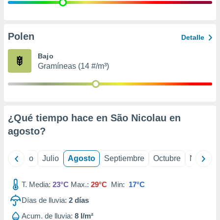
 seleccionar
o.
calización
precisa e
Polen
Detalle
ión mediante
Bajo
, publicidad
Gramíneas (14 #/m³)
dos,
 publicidad
,
ón de
¿Qué tiempo hace en São Nicolau en
 desarrollo
s.
agosto
?
tros 1199
ios
yo
Junio
Julio
Agosto
Septiembre
Octubre
Noviemb
T. Media:
23°C
Max.:
29°C
Min:
17°C
Días de lluvia:
2
días
Acum. de lluvia:
8 l/m²