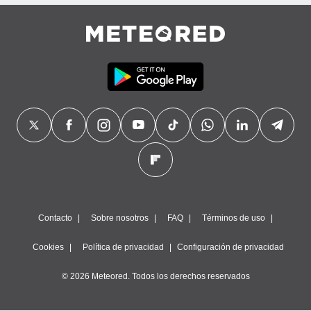
precisa e
ión mediante
, publicidad
dos,
 publicidad
,
ón de
 desarrollo
s.
tros 1199
ios
Contacto
Sobre nosotros
FAQ
Términos de uso
Cookies
Política de privacidad
Configuración de privacidad
© 2026 Meteored. Todos los derechos reservados