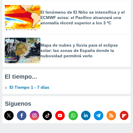
 la
El fenómeno de El Niño se intensifica y el
da, crear un
ECMWF avisa: el Pacífico alcanzará una
personalizar
anomalía récord superior a los 3 ºC
o, uso de
a la
e contenido
do, medir el
Mapa de nubes y lluvia para el eclipse
 de la
solar: las zonas de España donde la
medir el
nubosidad permitirá verlo
 del
 comprender
 través de
El tiempo...
s o a través
nación de
El Tiempo 1 - 7 días
edentes de
fuentes,
y mejora de
Síguenos
os, uso de
ados con el
 seleccionar
o.
calización