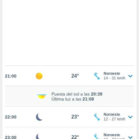
sultar más
 en nuestra
 Cookies
y
ualquier
ento
 botón
ación de
kies
 disponible
e nuestra
.
Noroeste
24°
21:00
14
-
31
km/h
IVAMENTE,
Puesta del sol a las
20:39
as
Última luz a las
21:08
 a cookies
 no aceptar
Noroeste
23°
22:00
ón de
12
-
27
km/h
uedes
uestro sitio
.com. En
Noroeste
22°
23:00