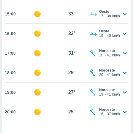
estra
ara seguir
Oeste
e contenido
33°
15:00
17
-
38
km/h
stándares
ACEPTAR
sin coste.
Y
Oeste
CONTINUAR
32°
16:00
 botón
19
-
40
km/h
continuar",
der a la
CONFIGURACIÓN
ndo la
Noroeste
31°
17:00
20
-
41
km/h
 de todas
, ya sean
de nuestros
Noroeste
29°
18:00
 nos
20
-
41
km/h
 y análisis
tamiento en
Noroeste
27°
19:00
19
-
41
km/h
b, así como
un perfil
para
Noroeste
25°
20:00
ublicidad y
16
-
37
km/h
do en
 mismo.