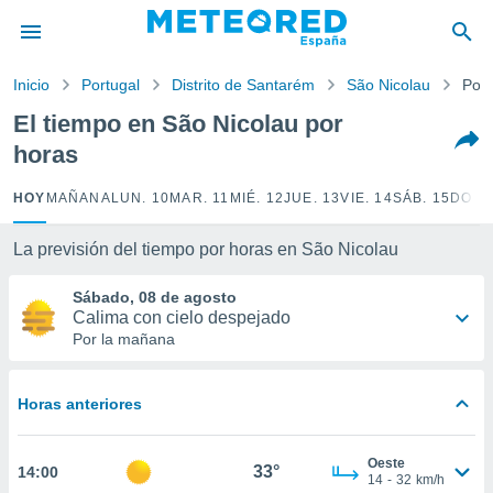
privacidad
o de
Inicio
Portugal
Distrito de Santarém
São Nicolau
Por 
tiempo.com)
borado por
El tiempo en São Nicolau por
es para
horas
ue la
 que se
e calidad.
HOY
MAÑANA
LUN. 10
MAR. 11
MIÉ. 12
JUE. 13
VIE. 14
SÁB. 15
DOM.
eder a este
ediante las
La previsión del tiempo por horas en São Nicolau
opciones:
Sábado, 08 de agosto
ookies y
Calima con cielo despejado
e forma
Por la mañana
d digital
ada, basada
Horas anteriores
mación
ediante
ecnologías
Oeste
33°
14:00
nos permite
14
-
32
km/h