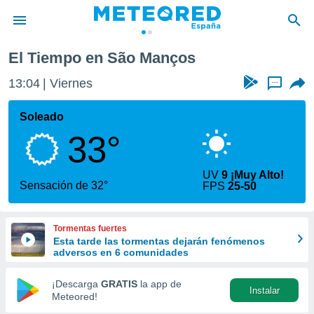
El Tiempo en São Manços
privacidad
13:04
Viernes
...
o de
tiempo.com)
borado por
Soleado
es para
33°
ue la
 que se
e calidad.
UV
9 ¡Muy Alto!
eder a este
Sensación de 32°
FPS
25-50
ediante las
opciones:
Tormentas fuertes
ookies y
Esta tarde las tormentas dejarán fenómenos
e forma
adversos en 6 comunidades
d digital
¡Descarga
GRATIS
la app de
Instalar
ada, basada
Meteored!
mación