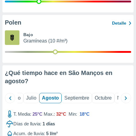
 seleccionar
o.
calización
precisa e
Polen
Detalle
ión mediante
Bajo
, publicidad
Gramíneas (10 #/m³)
dos,
 publicidad
,
ón de
¿Qué tiempo hace en São Manços en
 desarrollo
s.
agosto
?
tros 1199
ios
yo
Junio
Julio
Agosto
Septiembre
Octubre
Noviemb
T. Media:
25°C
Max.:
32°C
Min:
18°C
Días de lluvia:
1
días
Acum. de lluvia:
5 l/m²