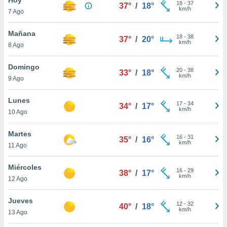
18
-
37
37°
/
18°
km/h
7 Ago
do en
 mismo.
sultar más
Mañana
18
-
38
37°
/
20°
 en nuestra
km/h
8 Ago
 Cookies
y
ualquier
Domingo
20
-
38
33°
/
18°
km/h
9 Ago
ento
 botón
ación de
Lunes
17
-
34
34°
/
17°
kies
km/h
10 Ago
 disponible
e nuestra
Martes
16
-
31
.
35°
/
16°
km/h
11 Ago
IVAMENTE,
Miércoles
16
-
29
38°
/
17°
km/h
12 Ago
as
 a cookies
Jueves
12
-
32
40°
/
18°
km/h
 no aceptar
13 Ago
ón de