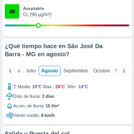
 seleccionar
o.
Aceptable
38
O₃ (96 µg/m³)
calización
precisa e
ión mediante
, publicidad
¿Qué tiempo hace en São José Da
dos,
Barra - MG en
agosto
?
 publicidad
,
ón de
yo
Junio
Julio
Agosto
Septiembre
Octubre
Noviemb
 desarrollo
s.
T. Media:
19°C
Max.:
26°C
Min:
14°C
tros 1199
ios
Días de lluvia:
3
días
Acum. de lluvia:
15 l/m²
Viento medio:
8 km/h
Salida y Puesta del sol