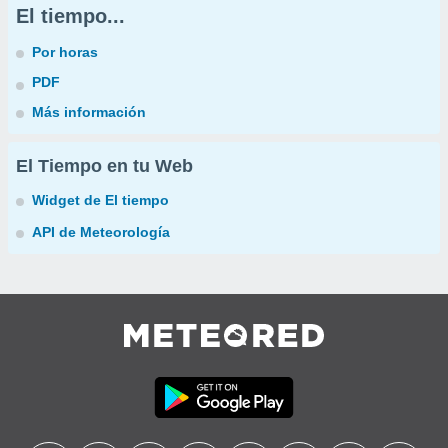
El tiempo...
Por horas
PDF
Más información
El Tiempo en tu Web
Widget de El tiempo
API de Meteorología