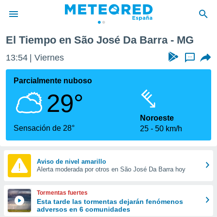
El Tiempo en São José Da Barra - MG
privacidad
13:54
Viernes
...
o de
tiempo.com)
borado por
Parcialmente nuboso
es para
29°
ue la
 que se
e calidad.
Noroeste
eder a este
Sensación de 28°
25
50 km/h
ediante las
opciones:
ookies y
Aviso de nivel amarillo
Alerta moderada por otros en São José Da Barra hoy
e forma
d digital
Tormentas fuertes
ada, basada
Esta tarde las tormentas dejarán fenómenos
adversos en 6 comunidades
mación