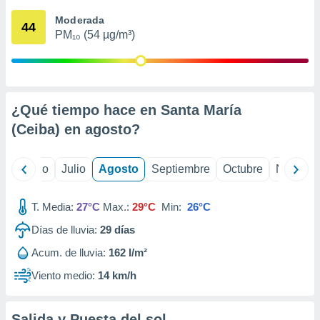
 seleccionar
o.
Moderada
44
PM₁₀ (54 µg/m³)
calización
precisa e
ión mediante
, publicidad
¿Qué tiempo hace en Santa María
dos,
(Ceiba) en
agosto
?
 publicidad
,
ón de
yo
Junio
Julio
Agosto
Septiembre
Octubre
Noviemb
 desarrollo
s.
T. Media:
27°C
Max.:
29°C
Min:
26°C
tros 1199
ios
Días de lluvia:
29
días
Acum. de lluvia:
162 l/m²
Viento medio:
14 km/h
Salida y Puesta del sol