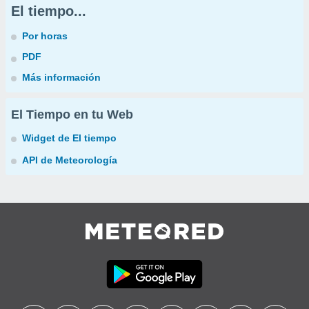
El tiempo...
Por horas
PDF
Más información
El Tiempo en tu Web
Widget de El tiempo
API de Meteorología