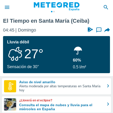
El Tiempo en Santa María (Ceiba)
privacidad
04:45
Domingo
...
o de
tiempo.com)
borado por
Lluvia débil
es para
27°
ue la
 que se
e calidad.
60%
eder a este
Sensación de 30°
0.5 l/m²
ediante las
opciones:
Aviso de nivel amarillo
ookies y
Alerta moderada por altas temperaturas en Santa María
e forma
hoy
d digital
¿Lloverá en el eclipse?
ada, basada
Consulta el mapa de nubes y lluvia para el
miércoles en España
mación