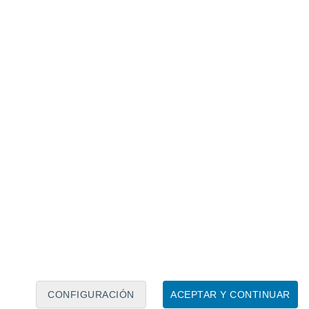
Calendario lunar
Lun
Mar
Mié
Jue
Vie
Sáb
Dom
7
8
9
10
11
12
13
14
15
16
17
18
19
20
CONFIGURACIÓN
ACEPTAR Y CONTINUAR