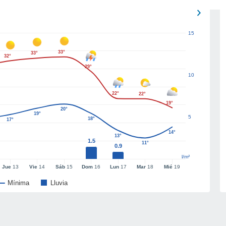
15
33°
33°
32°
29°
10
22°
22°
19°
20°
19°
5
18°
17°
14°
13°
1.5
11°
0.9
l/m²
Jue
13
Vie
14
Sáb
15
Dom
16
Lun
17
Mar
18
Mié
19
Mínima
Lluvia