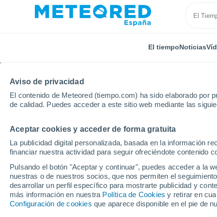
El tiempo
Noticias
Ví
Aviso de privacidad
El contenido de Meteored (tiempo.com) ha sido elaborado por pr
de calidad. Puedes acceder a este sitio web mediante las sigui
Aceptar cookies y acceder de forma gratuita
Inicio
Alemania
Baden-Wurtemberg
Sankt Blas
La publicidad digital personalizada, basada en la información r
financiar nuestra actividad para seguir ofreciéndote contenido c
El Tiempo en Sankt Bla
Pulsando el botón "Aceptar y continuar", puedes acceder a la w
nuestras o de nuestros socios, que nos permiten el seguimiento
22:59
Viernes
desarrollar un perfil específico para mostrarte publicidad y co
más información en nuestra
Política de Cookies
y retirar en cu
Configuración de cookies
que aparece disponible en el pie de n
Nubes y claros