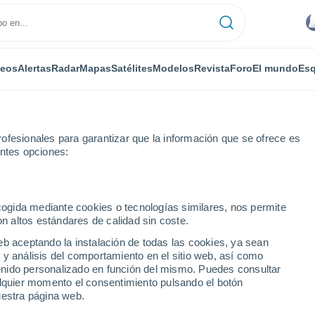
deos
Alertas
Radar
Mapas
Satélites
Modelos
Revista
Foro
El mundo
Esq
ofesionales para garantizar que la información que se ofrece es
entes opciones:
ien
ecogida mediante cookies o tecnologías similares, nos permite
on altos estándares de calidad sin coste.
sien
eb aceptando la instalación de todas las cookies, ya sean
 y análisis del comportamiento en el sitio web, así como
...
ntenido personalizado en función del mismo. Puedes consultar
alquier momento el consentimiento pulsando el botón
Por horas
uestra página web.
Cielos despejados en las
próximas horas