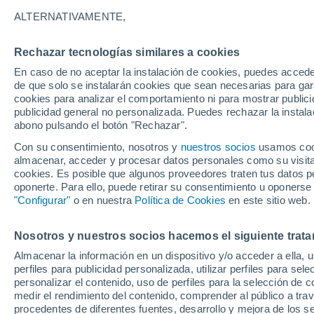
19°
ALTERNATIVAMENTE,
Rechazar tecnologías similares a cookies
Menguant
En caso de no aceptar la instalación de cookies, puedes acced
Iluminada
Sensación de 19°
de que solo se instalarán cookies que sean necesarias para garan
cookies para analizar el comportamiento ni para mostrar publici
publicidad general no personalizada. Puedes rechazar la instala
abono pulsando el botón "Rechazar".
Llega una vaguada
Este fin de semana dejará tormentas con lluv
Con su consentimiento, nosotros y
nuestros socios
usamos cooki
fuertes y granizo en España
almacenar, acceder y procesar datos personales como su visita e
cookies. Es posible que algunos proveedores traten tus datos pe
El Tiempo 1 - 7 días
Por horas
Actualidad
Mapa d
oponerte. Para ello, puede retirar su consentimiento u oponerse
"Configurar"
o en nuestra
Política de Cookies
en este sitio web.
Nosotros y nuestros socios hacemos el siguiente trata
Mañana
Domingo
Hoy
Almacenar la información en un dispositivo y/o acceder a ella, 
8 Ago
9 Ago
7 Ago
perfiles para publicidad personalizada, utilizar perfiles para sele
personalizar el contenido, uso de perfiles para la selección de c
medir el rendimiento del contenido, comprender al público a tra
procedentes de diferentes fuentes, desarrollo y mejora de los se
40%