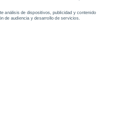
0.3 l/m²
30°
/
18°
30°
/
18°
31°
/
16°
32°
/
17°
e análisis de dispositivos, publicidad y contenido
n de audiencia y desarrollo de servicios.
-
36
km/h
14
-
32
km/h
12
-
32
km/h
8
-
27
km/h
 agosto
nuboso
Norte
2 Bajo
°
1
-
25 km/h
FPS:
no
nuboso
Noroeste
1 Bajo
°
4
-
24 km/h
FPS:
no
nuboso
Norte
0 Bajo
°
9
-
26 km/h
FPS:
no
nuboso
Norte
0 Bajo
°
9
-
27 km/h
FPS:
no