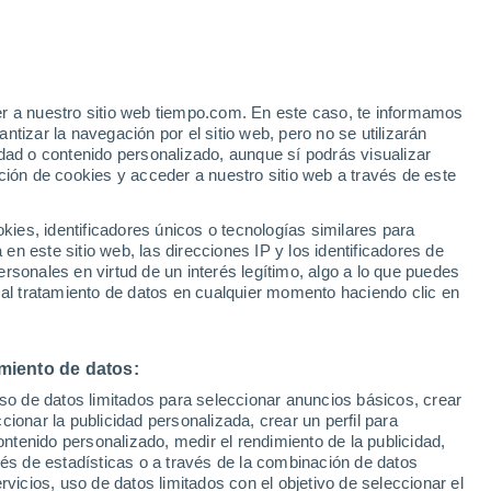
e
er a nuestro sitio web tiempo.com. En este caso, te informamos
:
35%
tizar la navegación por el sitio web, pero no se utilizarán
dad o contenido personalizado, aunque sí podrás visualizar
ción de cookies y acceder a nuestro sitio web a través de este
ias
es, identificadores únicos o tecnologías similares para
n este sitio web, las direcciones IP y los identificadores de
rsonales en virtud de un interés legítimo, algo a lo que puedes
e nubosidad
Radar de lluvia
Satélites
Modelos
 al tratamiento de datos en cualquier momento haciendo clic en
miento de datos:
Lunes
Martes
Miércoles
Jueves
uso de datos limitados para seleccionar anuncios básicos, crear
10 Ago
11 Ago
12 Ago
13 Ago
ccionar la publicidad personalizada, crear un perfil para
ontenido personalizado, medir el rendimiento de la publicidad,
vés de estadísticas o a través de la combinación de datos
rvicios, uso de datos limitados con el objetivo de seleccionar el
60%