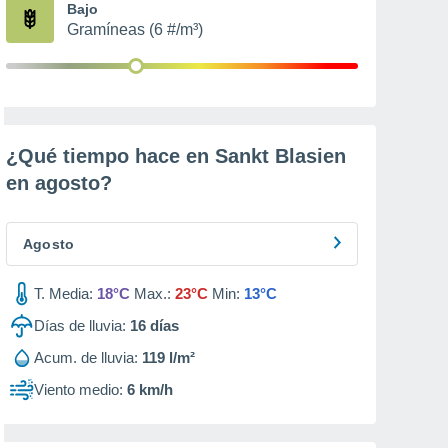
Bajo
Gramíneas (6 #/m³)
¿Qué tiempo hace en Sankt Blasien
en
agosto
?
Agosto
T. Media:
18°C
Max.:
23°C
Min:
13°C
Días de lluvia:
16
días
Acum. de lluvia:
119 l/m²
Viento medio:
6 km/h