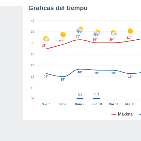
Gráficas del tiempo
40
35
31°
31°
30°
30°
29°
30
27°
25
20
18°
18°
18°
15
16°
16°
15°
10
0.3
0.2
°C
Vie
7
Sáb
8
Dom
9
Lun
10
Mar
11
Mié
12
Máxima