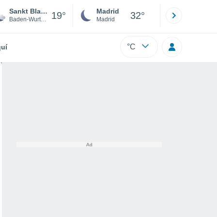
Sankt Blasien
Madrid
Barcelona
19°
32°
Baden-Wurtemberg
Madrid
Barcelona
°C
uí