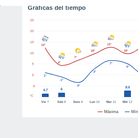
Gráficas del tiempo
25
20
15
13°
12°
10°
10°
10
7°
4°
7°
5
5°
3°
0
1°
-1°
-3°
-5
8.6
6
4.7
°C
Vie
7
Sáb
8
Dom
9
Lun
10
Mar
11
Mié
12
Máxima
Mín