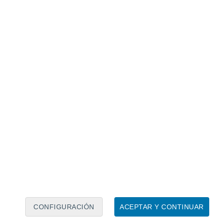
Calendario lunar
Lun
Mar
Mié
Jue
Vie
Sáb
Dom
7
8
9
10
11
12
13
14
15
16
17
18
19
20
CONFIGURACIÓN
ACEPTAR Y CONTINUAR