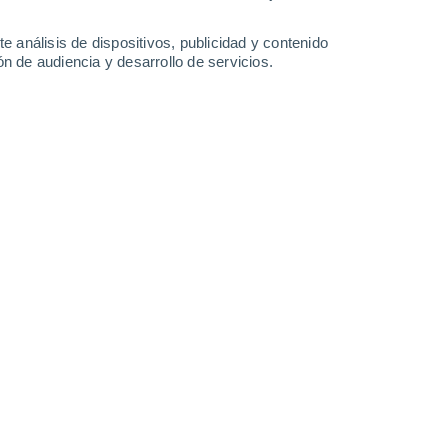
8.6 l/m²
3 l/m²
10°
/
3°
13°
/
7°
10°
/
5°
12°
/
0°
e análisis de dispositivos, publicidad y contenido
n de audiencia y desarrollo de servicios.
-
27
km/h
6
-
34
km/h
4
-
22
km/h
7
-
33
km/h
 7 de agosto
Oeste
0 Bajo
4
-
42 km/h
FPS:
no
te
Oeste
0 Bajo
3
-
35 km/h
FPS:
no
te
Oeste
0 Bajo
2
-
32 km/h
FPS:
no
te
Oeste
0 Bajo
2
-
31 km/h
FPS:
no