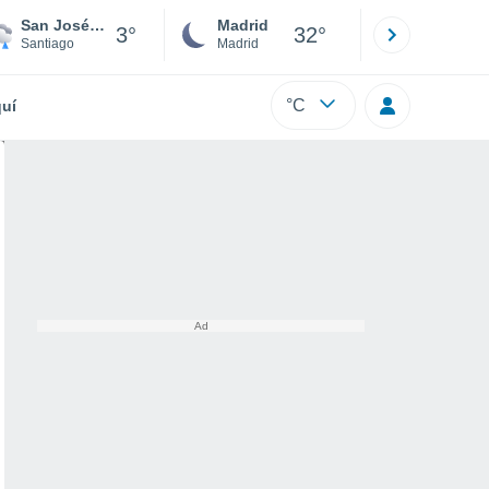
San José de Maipo
Madrid
Barcelona
3°
32°
Santiago
Madrid
Barcelona
°C
uí