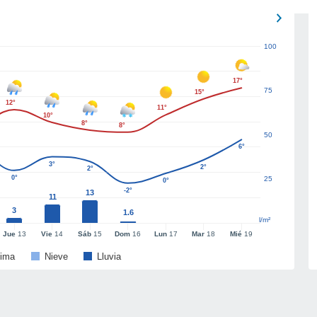
100
17°
75
15°
12°
11°
10°
8°
8°
50
6°
3°
2°
2°
0°
25
0°
-2°
13
11
3
1.6
l/m²
Jue
13
Vie
14
Sáb
15
Dom
16
Lun
17
Mar
18
Mié
19
ima
Nieve
Lluvia