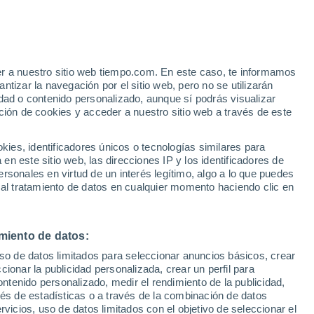
Aviso de nivel amarillo
Alerta moderada por viento en San
José de Maipo hoy
er a nuestro sitio web tiempo.com. En este caso, te informamos
Bajan las temperaturas
tizar la navegación por el sitio web, pero no se utilizarán
Durante el dia de mañana
dad o contenido personalizado, aunque sí podrás visualizar
ción de cookies y acceder a nuestro sitio web a través de este
ias
es, identificadores únicos o tecnologías similares para
n este sitio web, las direcciones IP y los identificadores de
rsonales en virtud de un interés legítimo, algo a lo que puedes
 lluvia
Radar de lluvia
Satélites
Modelos
 al tratamiento de datos en cualquier momento haciendo clic en
miento de datos:
Lunes
Martes
Miércoles
Jueves
uso de datos limitados para seleccionar anuncios básicos, crear
10 Ago
11 Ago
12 Ago
13 Ago
ccionar la publicidad personalizada, crear un perfil para
ontenido personalizado, medir el rendimiento de la publicidad,
vés de estadísticas o a través de la combinación de datos
rvicios, uso de datos limitados con el objetivo de seleccionar el
80%
90%