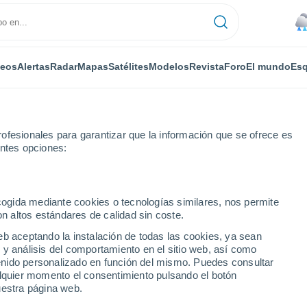
deos
Alertas
Radar
Mapas
Satélites
Modelos
Revista
Foro
El mundo
Esq
ofesionales para garantizar que la información que se ofrece es
entes opciones:
an José de Maipo
ecogida mediante cookies o tecnologías similares, nos permite
on altos estándares de calidad sin coste.
 de Maipo
eb aceptando la instalación de todas las cookies, ya sean
 y análisis del comportamiento en el sitio web, así como
...
ntenido personalizado en función del mismo. Puedes consultar
alquier momento el consentimiento pulsando el botón
Por horas
uestra página web.
Lluvias débiles en las próximas
horas