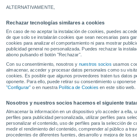
3°
ALTERNATIVAMENTE,
Rechazar tecnologías similares a cookies
70%
En caso de no aceptar la instalación de cookies, puedes acced
Sensación de 3°
0.6 l/m²
de que solo se instalarán cookies que sean necesarias para garan
cookies para analizar el comportamiento ni para mostrar publici
publicidad general no personalizada. Puedes rechazar la instala
abono pulsando el botón "Rechazar".
Llega una vaguada
Este fin de semana dejará tormentas con lluv
Con su consentimiento, nosotros y
nuestros socios
usamos cooki
fuertes y granizo en España
almacenar, acceder y procesar datos personales como su visita e
cookies. Es posible que algunos proveedores traten tus datos pe
El Tiempo 1 - 7 días
Por horas
Actualidad
Mapa de
oponerte. Para ello, puede retirar su consentimiento u oponerse
"Configurar"
o en nuestra
Política de Cookies
en este sitio web.
Nosotros y nuestros socios hacemos el siguiente trata
Mañana
Domingo
Hoy
Almacenar la información en un dispositivo y/o acceder a ella, 
8 Ago
9 Ago
7 Ago
perfiles para publicidad personalizada, utilizar perfiles para sele
personalizar el contenido, uso de perfiles para la selección de c
medir el rendimiento del contenido, comprender al público a tra
procedentes de diferentes fuentes, desarrollo y mejora de los se
90%
90%