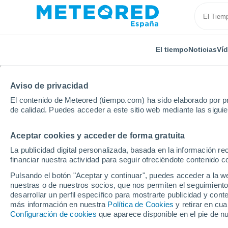
El tiempo
Noticias
Ví
Aviso de privacidad
El contenido de Meteored (tiempo.com) ha sido elaborado por pr
de calidad. Puedes acceder a este sitio web mediante las sigui
Aceptar cookies y acceder de forma gratuita
Inicio
Chile
Región Metropolitana de Santiago
S
La publicidad digital personalizada, basada en la información r
financiar nuestra actividad para seguir ofreciéndote contenido c
El Tiempo en San José
Pulsando el botón "Aceptar y continuar", puedes acceder a la w
nuestras o de nuestros socios, que nos permiten el seguimiento
17:11
Viernes
desarrollar un perfil específico para mostrarte publicidad y co
más información en nuestra
Política de Cookies
y retirar en cu
Configuración de cookies
que aparece disponible en el pie de n
Lluvia débil